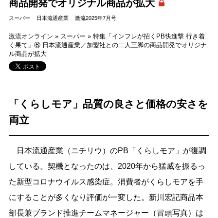
商品開発でオリジナル商品が拡大
スーパー
日本流通産業
激流2025年7月号
激流オンライン
»
スーパー
»
特集「インフレが招くPB快進撃 行き着
く果て」⑥ 日本流通産業／加盟社との二人三脚の商品開発でオリジナ
ル商品が拡大
「くらしモア」品質の良さと価格の安さを
両立
日本流通産業（ニチリウ）のPB「くらしモア」が復調
している。契機となったのは、2020年から猛威を振るっ
た新型コロナウイルス感染症。消費者がくらしモアを手
にすることが多くなり評価が一変した。新川宏記商品本
部長兼ブランド推進チームマネージャー（冒頭写真）は