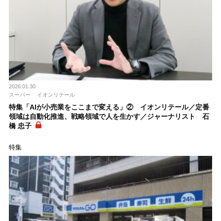
2026.01.30
スーパー
イオンリテール
特集「AIが小売業をここまで変える」② イオンリテール／定番
領域は自動化推進、戦略領域で人を生かす／ジャーナリスト 石
橋 忠子
特集