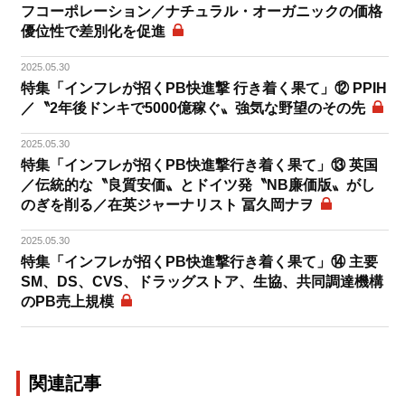
フコーポレーション／ナチュラル・オーガニックの価格
優位性で差別化を促進
2025.05.30
特集「インフレが招くPB快進撃 行き着く果て」⑫ PPIH
／〝2年後ドンキで5000億稼ぐ〟強気な野望のその先
2025.05.30
特集「インフレが招くPB快進撃行き着く果て」⑬ 英国
／伝統的な〝良質安価〟とドイツ発〝NB廉価版〟がし
のぎを削る／在英ジャーナリスト 冨久岡ナヲ
2025.05.30
特集「インフレが招くPB快進撃行き着く果て」⑭ 主要
SM、DS、CVS、ドラッグストア、生協、共同調達機構
のPB売上規模
関連記事