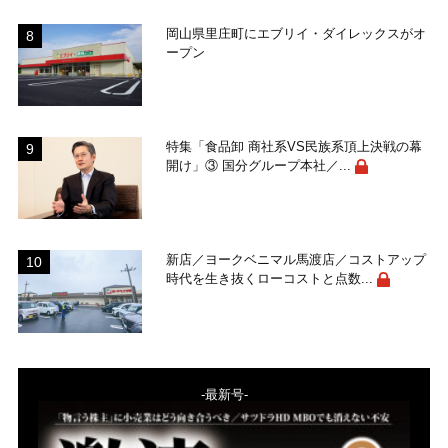
岡山県里庄町にエブリイ・ダイレックスがオ
ープン
特集「食品卸 商社系VS民族系頂上決戦の幕
開け」③ 国分グループ本社／...
新店／ヨークベニマル馬渡店／コストアップ
時代を生き抜くローコストと点数...
-最新号-