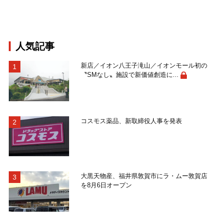
人気記事
新店／イオン八王子滝山／イオンモール初の
〝SMなし〟施設で新価値創造に...
コスモス薬品、新取締役人事を発表
大黒天物産、福井県敦賀市にラ・ムー敦賀店
を8月6日オープン