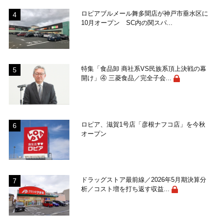
ロピアブルメール舞多聞店が神戸市垂水区に
10月オープン SC内の関スパ...
特集「食品卸 商社系VS民族系頂上決戦の幕
開け」④ 三菱食品／完全子会...
ロピア、滋賀1号店「彦根ナフコ店」を今秋
オープン
ドラッグストア最前線／2026年5月期決算分
析／コスト増を打ち返す収益...