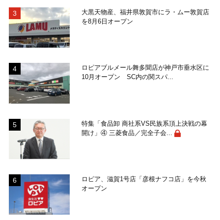
大黒天物産、福井県敦賀市にラ・ムー敦賀店
を8月6日オープン
ロピアブルメール舞多聞店が神戸市垂水区に
10月オープン SC内の関スパ...
特集「食品卸 商社系VS民族系頂上決戦の幕
開け」④ 三菱食品／完全子会...
ロピア、滋賀1号店「彦根ナフコ店」を今秋
オープン