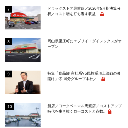
ドラッグストア最前線／2026年5月期決算分
析／コスト増を打ち返す収益...
岡山県里庄町にエブリイ・ダイレックスがオ
ープン
特集「食品卸 商社系VS民族系頂上決戦の幕
開け」③ 国分グループ本社／...
新店／ヨークベニマル馬渡店／コストアップ
時代を生き抜くローコストと点数...