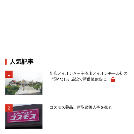
人気記事
新店／イオン八王子滝山／イオンモール初の
〝SMなし〟施設で新価値創造に...
コスモス薬品、新取締役人事を発表