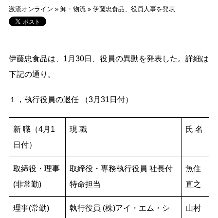
激流オンライン
»
卸・物流
»
伊藤忠食品、役員人事を発表
伊藤忠食品は、1月30日、役員の異動を発表した。詳細は
下記の通り。
１，執行役員の退任 （3月31日付）
新 職（4月1
現 職
氏 名
日付）
取締役・理事
取締役・専務執行役員 社長付
魚住
(非常勤)
特命担当
直之
理事(常勤)
執行役員 (株)アイ・エム・シ
山村