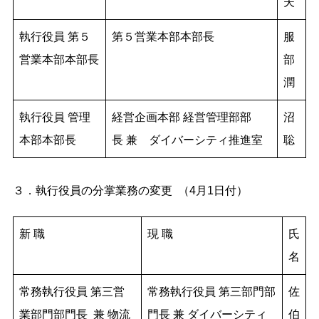
夫
執行役員 第５
第５営業本部本部長
服
営業本部本部長
部
潤
執行役員 管理
経営企画本部 経営管理部部
沼
本部本部長
長 兼 ダイバーシティ推進室
聡
３．執行役員の分掌業務の変更 （4月1日付）
新 職
現 職
氏
名
常務執行役員 第三営
常務執行役員 第三部門部
佐
業部門部門長 兼 物流
門長 兼 ダイバーシティ
伯