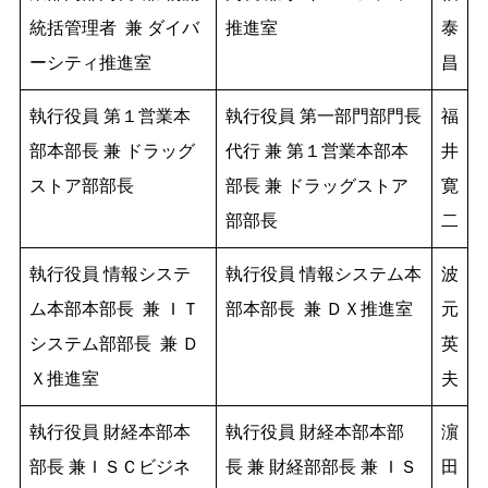
統括管理者 兼 ダイバ
推進室
泰
ーシティ推進室
昌
執行役員 第１営業本
執行役員 第一部門部門長
福
部本部長 兼 ドラッグ
代行 兼 第１営業本部本
井
ストア部部長
部長 兼 ドラッグストア
寛
部部長
二
執行役員 情報システ
執行役員 情報システム本
波
ム本部本部長 兼 ＩＴ
部本部長 兼 ＤＸ推進室
元
システム部部長 兼 Ｄ
英
Ｘ推進室
夫
執行役員 財経本部本
執行役員 財経本部本部
濵
部長 兼ＩＳＣビジネ
長 兼 財経部部長 兼 ＩＳ
田