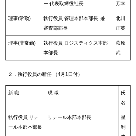
ー 代表取締役社長
芳幸
理事(常勤)
執行役員 管理本部本部長 兼
北川
審査部部長
正英
理事(非常勤)
執行役員 ロジスティクス本部
萩原
本部長
武
２．執行役員の新任 （4月1日付）
新 職
現 職
氏
名
執行役員 リテ
リテール本部本部長
星
ール本部本部長
利