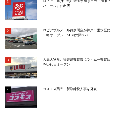
ロピア、10月中旬に埼玉県加須市の「加須ビ
バモール」に出店
ロピアブルメール舞多聞店が神戸市垂水区に
10月オープン SC内の関スパ...
大黒天物産、福井県敦賀市にラ・ムー敦賀店
を8月6日オープン
コスモス薬品、新取締役人事を発表