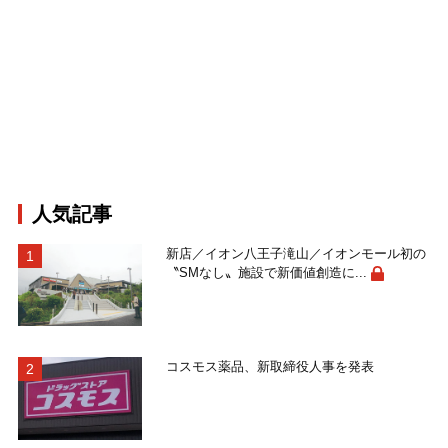
人気記事
新店／イオン八王子滝山／イオンモール初の
〝SMなし〟施設で新価値創造に...
コスモス薬品、新取締役人事を発表