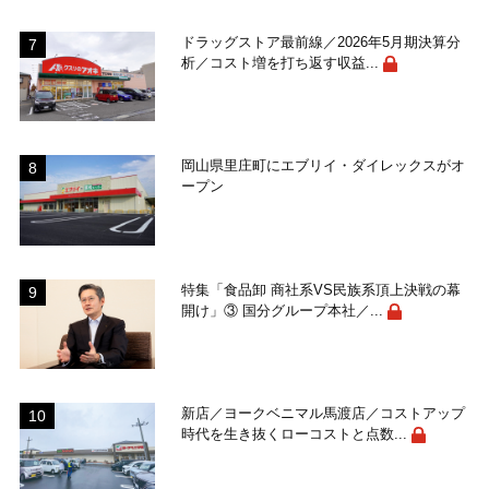
ドラッグストア最前線／2026年5月期決算分
析／コスト増を打ち返す収益...
岡山県里庄町にエブリイ・ダイレックスがオ
ープン
特集「食品卸 商社系VS民族系頂上決戦の幕
開け」③ 国分グループ本社／...
新店／ヨークベニマル馬渡店／コストアップ
時代を生き抜くローコストと点数...