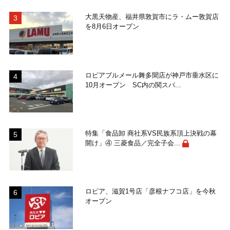
大黒天物産、福井県敦賀市にラ・ムー敦賀店
を8月6日オープン
ロピアブルメール舞多聞店が神戸市垂水区に
10月オープン SC内の関スパ...
特集「食品卸 商社系VS民族系頂上決戦の幕
開け」④ 三菱食品／完全子会...
ロピア、滋賀1号店「彦根ナフコ店」を今秋
オープン