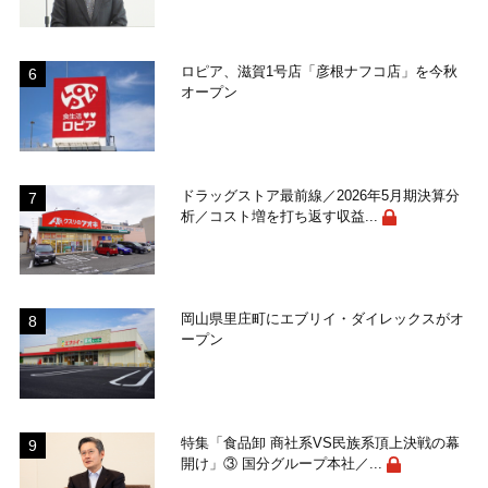
ロピア、滋賀1号店「彦根ナフコ店」を今秋
オープン
ドラッグストア最前線／2026年5月期決算分
析／コスト増を打ち返す収益...
岡山県里庄町にエブリイ・ダイレックスがオ
ープン
特集「食品卸 商社系VS民族系頂上決戦の幕
開け」③ 国分グループ本社／...