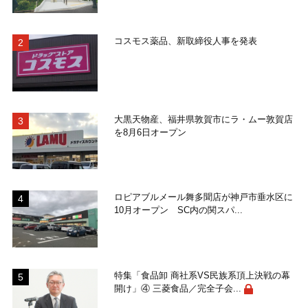
コスモス薬品、新取締役人事を発表
大黒天物産、福井県敦賀市にラ・ムー敦賀店
を8月6日オープン
ロピアブルメール舞多聞店が神戸市垂水区に
10月オープン SC内の関スパ...
特集「食品卸 商社系VS民族系頂上決戦の幕
開け」④ 三菱食品／完全子会...