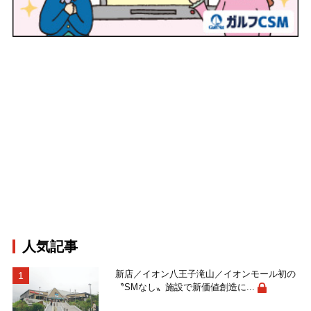
人気記事
新店／イオン八王子滝山／イオンモール初の
〝SMなし〟施設で新価値創造に...