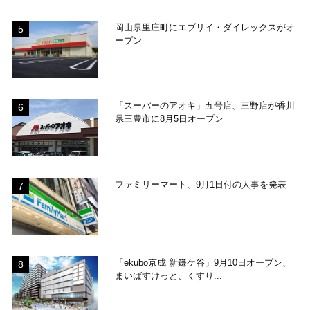
岡山県里庄町にエブリイ・ダイレックスがオ
ープン
「スーパーのアオキ」五号店、三野店が香川
県三豊市に8月5日オープン
ファミリーマート、9月1日付の人事を発表
「ekubo京成 新鎌ケ谷」9月10日オープン、
まいばすけっと、くすり...