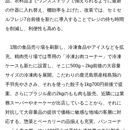
品、衣料品までワンスストップで揃えられるように最新
の什器に入れ替え、棚効率を上げた。改装では、セミセ
ルフレジ7台前後を新たに導入することでレジの待ち時間
を削減し、利便性も高める。
1階の食品売り場を刷新し、冷凍食品やアイスなどを拡
充。精肉売り場では専用の「冷凍お肉コーナー」で冷凍
ケースも新たに設置し、そこに500g～2kg前後の大容量
サイズの冷凍肉を展開。こだわりの鹿児島県産桜島鶏の
手羽先やささみ、それを使った餃子を1kg700円前後で提
案。さらにブラジル産の2kgのもも肉も販売。近隣には業
務スーパーやオーケーが出店していることから、それに
対抗して大容量品の提供で価格に敏感な地域の客層に対
応する。惣菜とベーカリーの品揃えも充実。パンコーナ