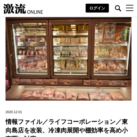
ログイン
2020.12.01
情報ファイル／ライフコーポレーション／東
向島店を改装、冷凍肉展開や棚効率を高め小