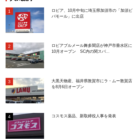
ロピア、10月中旬に埼玉県加須市の「加須ビ
バモール」に出店
ロピアブルメール舞多聞店が神戸市垂水区に
10月オープン SC内の関スパ...
大黒天物産、福井県敦賀市にラ・ムー敦賀店
を8月6日オープン
コスモス薬品、新取締役人事を発表