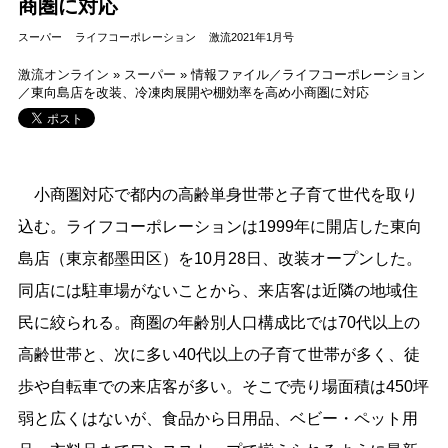
商圏に対応
スーパー
ライフコーポレーション
激流2021年1月号
激流オンライン
»
スーパー
»
情報ファイル／ライフコーポレーション
／東向島店を改装、冷凍肉展開や棚効率を高め小商圏に対応
小商圏対応で都内の高齢単身世帯と子育て世代を取り
込む。ライフコーポレーションは1999年に開店した東向
島店（東京都墨田区）を10月28日、改装オープンした。
同店には駐車場がないことから、来店客は近隣の地域住
民に絞られる。商圏の年齢別人口構成比では70代以上の
高齢世帯と、次に多い40代以上の子育て世帯が多く、徒
歩や自転車での来店客が多い。そこで売り場面積は450坪
弱と広くはないが、食品から日用品、ベビー・ペット用