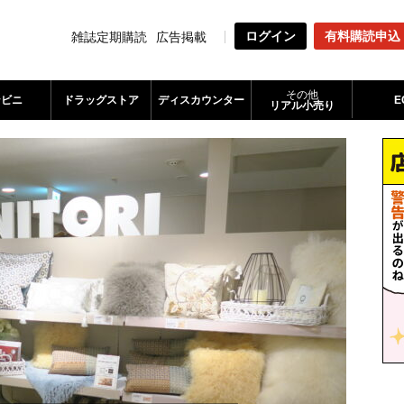
ログイン
有料購読申込
雑誌定期購読
広告掲載
その他
ンビニ
ドラッグストア
ディスカウンター
E
リアル小売り