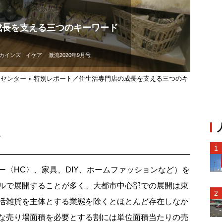
成長を支える三つのキーワード
カインズ
イケア
激流2020年9月号
ムセンター
»
特別レポート／住生活専門店の成長を支える三つのキ
す
〈HC〉、家具、DIY、ホームファッションなど）を
ルで展開することが多く、大都市中心部での展開は東
活雑貨を主体とする業態を除くとほとんど存在しなか
な売り場面積を必要とする割には単位面積当たりの売