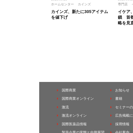
ホームセンター
カインズ
専門店
カインズ、新たに305アイテム
イケア
を値下げ
鎖 首
略を見
国際商業
お知らせ
国際商業オンライン
書籍
激流
セミナーの
激流オンライン
広告掲載に
国際医薬品情報
採用情報
製薬企業の実態と中期展望
会社案内