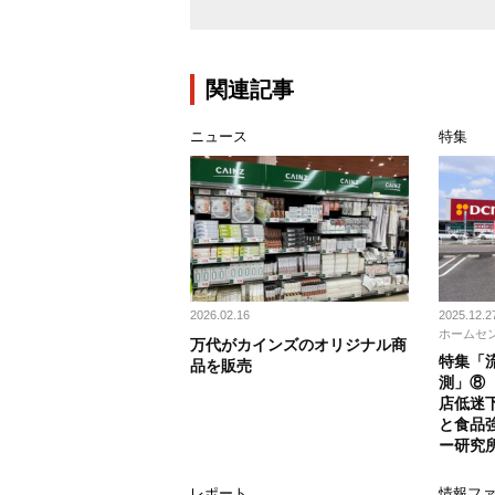
関連記事
ニュース
特集
2026.02.16
2025.12.2
ホームセ
万代がカインズのオリジナル商
特集「流
品を販売
測」⑧
店低迷
と食品
ー研究
レポート
情報ファ