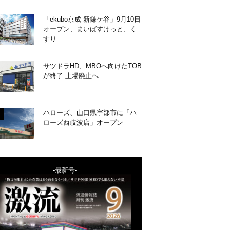
「ekubo京成 新鎌ケ谷」9月10日
オープン、まいばすけっと、く
すり...
サツドラHD、MBOへ向けたTOB
が終了 上場廃止へ
ハローズ、山口県宇部市に「ハ
ローズ西岐波店」オープン
-最新号-