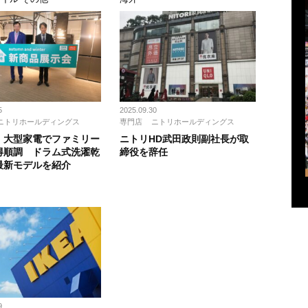
5
2025.09.30
ニトリホールディングス
専門店
ニトリホールディングス
、大型家電でファミリー
ニトリHD武田政則副社長が取
得順調 ドラム式洗濯乾
締役を辞任
最新モデルを紹介
ス
9