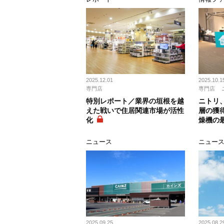
2025.12.01
2025.10.1
専門店
専門店
特別レポート／業界の垣根を越
ニトリ
えた戦いで住居関連市場が活性
層の獲
化
燥機の
ニュース
ニュー
2025.09.25
2025.08.2