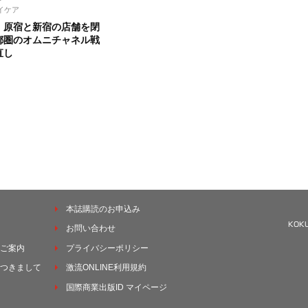
イケア
、原宿と新宿の店舗を閉
都圏のオムニチャネル戦
直し
本誌購読のお申込み
お問い合わせ
ご案内
プライバシーポリシー
つきまして
激流ONLINE利用規約
国際商業出版ID マイページ