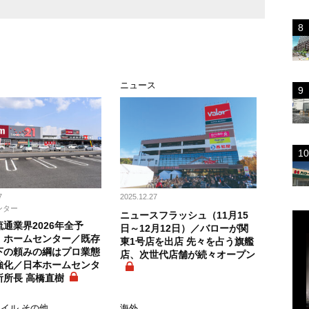
ニュース
7
2025.12.27
ンター
ニュースフラッシュ（11月15
通業界2026年全予
日～12月12日）／バローが関
 ホームセンター／既存
東1号店を出店 先々を占う旗艦
下の頼みの綱はプロ業態
店、次世代店舗が続々オープン
強化／日本ホームセンタ
所所長 高橋直樹
イル その他
海外