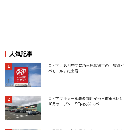
人気記事
ロピア、10月中旬に埼玉県加須市の「加須ビ
バモール」に出店
ロピアブルメール舞多聞店が神戸市垂水区に
10月オープン SC内の関スパ...