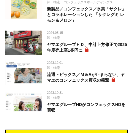
卸・物流
コンフェックスホールディングス
新製品／コンフェックス／氷菓「サクレ」
とコラボレーションした 「サクレグミ レ
モン＆メロン」
2024.05.15
卸・物流
ヤマエグループＨＤ、中計上方修正で2025
年度売上高1兆円に
2023.12.01
卸・物流
流通トピックス／Ｍ＆Aが止まらない、ヤ
マエのコンフェックス買収の衝撃
2023.10.31
卸・物流
ヤマエグループHDがコンフェックスHDを
買収