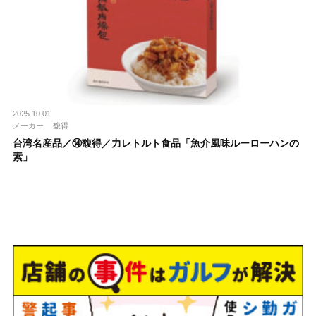
2025.10.01
メーカー
馥得
台湾名産品／⑭馥得／⼒レトルト食品「⿂介⾵味ルーローハンの
素」