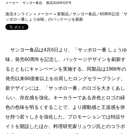
メーカー
サンヨー食品
激流2026年6月号
激流オンライン
»
メーカー
»
新製品／サンヨー食品／60周年記念「サ
ッポロ一番しょうゆ味」のパッケージを刷新
サンヨー食品は4月6日より、「サッポロ一番 しょうゆ
味」発売60周年を記念し、パッケージデザインを刷新す
るとともにキャンペーンを実施する。同製品は1966年の
発売以来66億食以上を出荷したロングセラーブランド。
新デザインには、「サッポロ一番」のロゴを大きくあし
らい、存在感を強化。キーカラーである赤色とロゴの緑
色の色味を明るくすることで、より躍動感と王道感を併
せ持つ若々しさを強化した。プロモーションでは特設サ
イトを開設したほか、料理研究家リュウジ氏とのコラボ