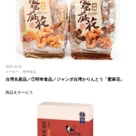
2025.10.01
メーカー
明奇食品
台湾名産品／①明奇食品／ジャンボ台湾かりんとう「蜜麻花」
商品＆サービス