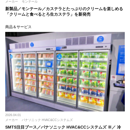
メーカー
モンテール
新製品／モンテール／カステラとたっぷりのクリームを楽しめる
「クリームと食べるとろ生カステラ」を新発売
商品＆サービス
2026.04.01
メーカー
パナソニック HVAC&CCシステムズ
SMTS注目ブース／パナソニック HVAC&CCシステムズ ※／ 冷