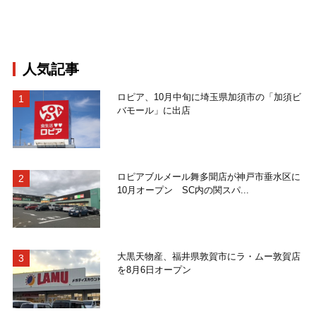
人気記事
ロピア、10月中旬に埼玉県加須市の「加須ビ
バモール」に出店
ロピアブルメール舞多聞店が神戸市垂水区に
10月オープン SC内の関スパ...
大黒天物産、福井県敦賀市にラ・ムー敦賀店
を8月6日オープン