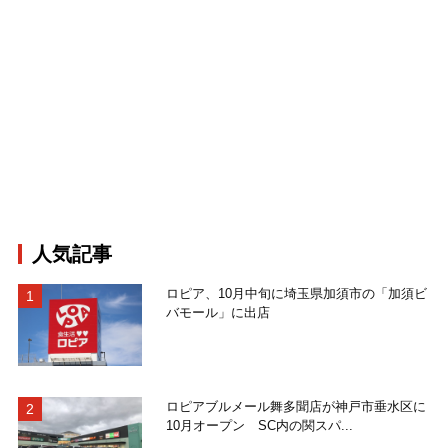
人気記事
ロピア、10月中旬に埼玉県加須市の「加須ビ
バモール」に出店
ロピアブルメール舞多聞店が神戸市垂水区に
10月オープン SC内の関スパ...