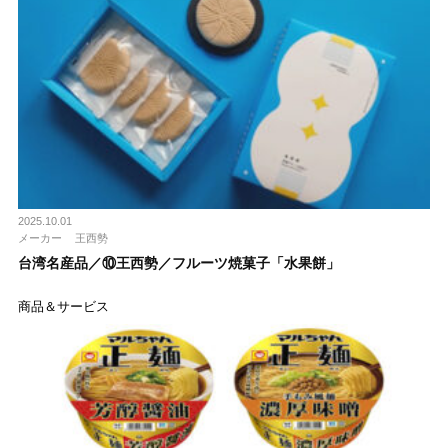
2025.10.01
メーカー
王⻄勢
台湾名産品／⑩王⻄勢／フルーツ焼菓⼦「水果餅」
商品＆サービス