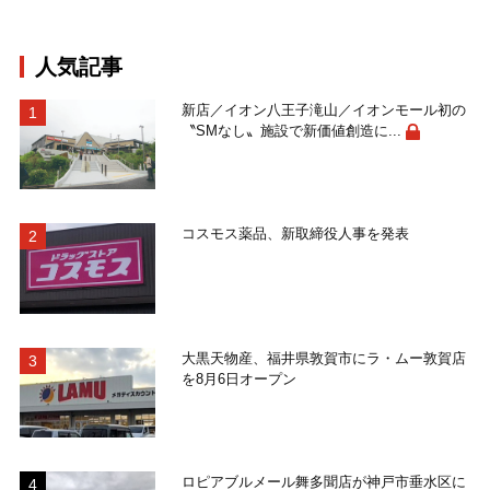
人気記事
新店／イオン八王子滝山／イオンモール初の
〝SMなし〟施設で新価値創造に...
コスモス薬品、新取締役人事を発表
大黒天物産、福井県敦賀市にラ・ムー敦賀店
を8月6日オープン
ロピアブルメール舞多聞店が神戸市垂水区に