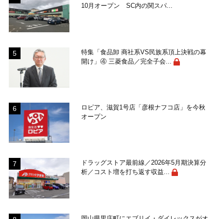
10月オープン SC内の関スパ...
特集「食品卸 商社系VS民族系頂上決戦の幕
開け」④ 三菱食品／完全子会...
ロピア、滋賀1号店「彦根ナフコ店」を今秋
オープン
ドラッグストア最前線／2026年5月期決算分
析／コスト増を打ち返す収益...
岡山県里庄町にエブリイ・ダイレックスがオ