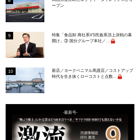
ープン
特集「食品卸 商社系VS民族系頂上決戦の幕
開け」③ 国分グループ本社／...
新店／ヨークベニマル馬渡店／コストアップ
時代を生き抜くローコストと点数...
-最新号-