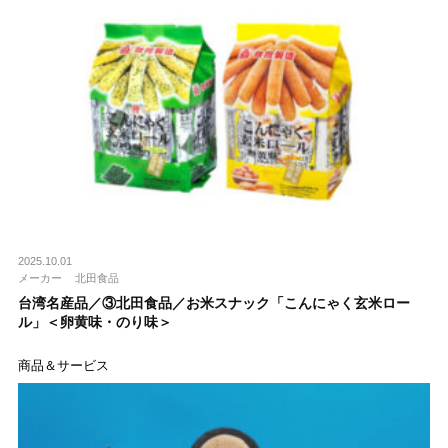
2025.10.01
メーカー
北田食品
台湾名産品／③北田食品／お米スナック「こんにゃく玄米ロー
ル」＜卵黄味・のり味＞
商品＆サービス