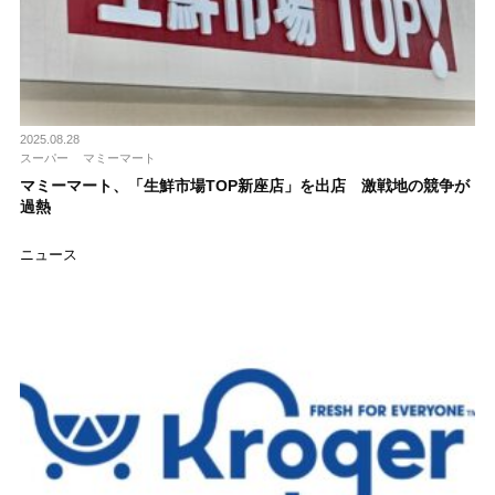
2025.08.28
スーパー
マミーマート
マミーマート、「生鮮市場TOP新座店」を出店 激戦地の競争が
過熱
ニュース