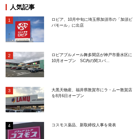
人気記事
ロピア、10月中旬に埼玉県加須市の「加須ビ
バモール」に出店
ロピアブルメール舞多聞店が神戸市垂水区に
10月オープン SC内の関スパ...
大黒天物産、福井県敦賀市にラ・ムー敦賀店
を8月6日オープン
コスモス薬品、新取締役人事を発表