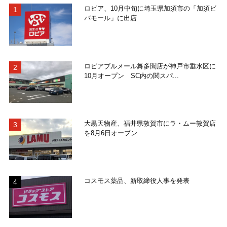
ロピア、10月中旬に埼玉県加須市の「加須ビ
バモール」に出店
ロピアブルメール舞多聞店が神戸市垂水区に
10月オープン SC内の関スパ...
大黒天物産、福井県敦賀市にラ・ムー敦賀店
を8月6日オープン
コスモス薬品、新取締役人事を発表