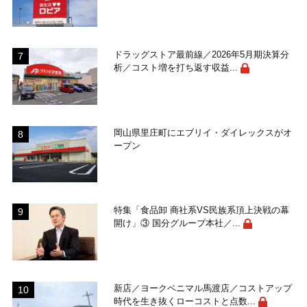
ドラッグストア最前線／2026年5月期決算分
析／コスト増を打ち返す収益...
岡山県里庄町にエブリイ・ダイレックスがオ
ープン
特集「食品卸 商社系VS民族系頂上決戦の幕
開け」③ 国分グループ本社／...
新店／ヨークベニマル馬渡店／コストアップ
時代を生き抜くローコストと点数...