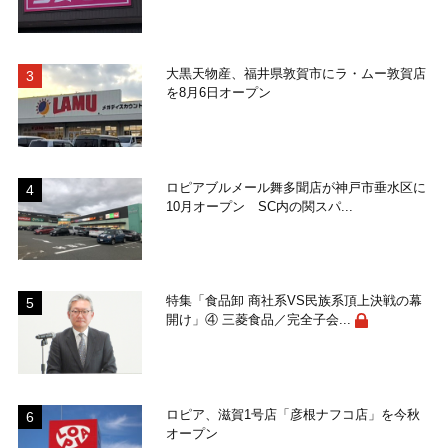
大黒天物産、福井県敦賀市にラ・ムー敦賀店
を8月6日オープン
ロピアブルメール舞多聞店が神戸市垂水区に
10月オープン SC内の関スパ...
特集「食品卸 商社系VS民族系頂上決戦の幕
開け」④ 三菱食品／完全子会...
ロピア、滋賀1号店「彦根ナフコ店」を今秋
オープン