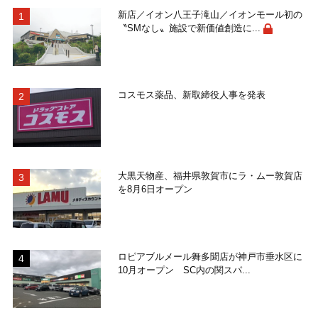
新店／イオン八王子滝山／イオンモール初の
〝SMなし〟施設で新価値創造に...
コスモス薬品、新取締役人事を発表
大黒天物産、福井県敦賀市にラ・ムー敦賀店
を8月6日オープン
ロピアブルメール舞多聞店が神戸市垂水区に
10月オープン SC内の関スパ...