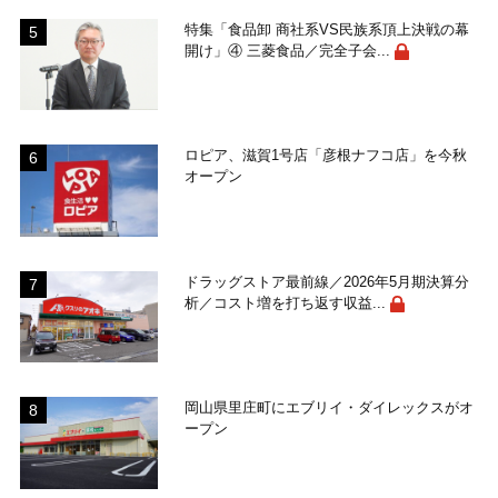
特集「食品卸 商社系VS民族系頂上決戦の幕
開け」④ 三菱食品／完全子会...
ロピア、滋賀1号店「彦根ナフコ店」を今秋
オープン
ドラッグストア最前線／2026年5月期決算分
析／コスト増を打ち返す収益...
岡山県里庄町にエブリイ・ダイレックスがオ
ープン