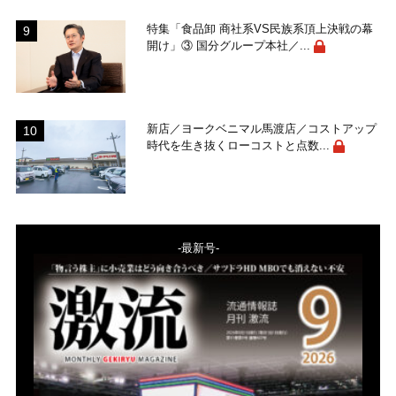
特集「食品卸 商社系VS民族系頂上決戦の幕
開け」③ 国分グループ本社／...
新店／ヨークベニマル馬渡店／コストアップ
時代を生き抜くローコストと点数...
-最新号-