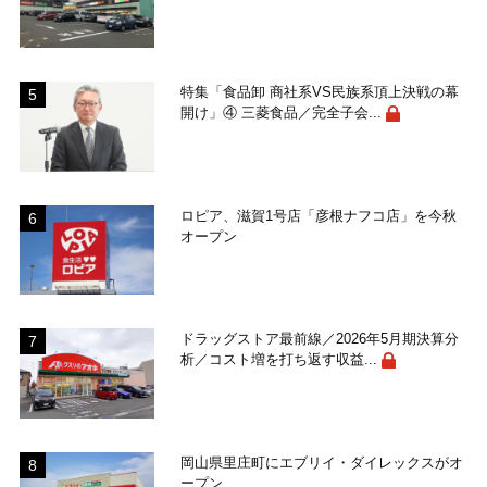
特集「食品卸 商社系VS民族系頂上決戦の幕
開け」④ 三菱食品／完全子会...
ロピア、滋賀1号店「彦根ナフコ店」を今秋
オープン
ドラッグストア最前線／2026年5月期決算分
析／コスト増を打ち返す収益...
岡山県里庄町にエブリイ・ダイレックスがオ
ープン