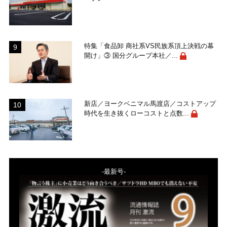
特集「食品卸 商社系VS民族系頂上決戦の幕
開け」③ 国分グループ本社／...
新店／ヨークベニマル馬渡店／コストアップ
時代を生き抜くローコストと点数...
-最新号-