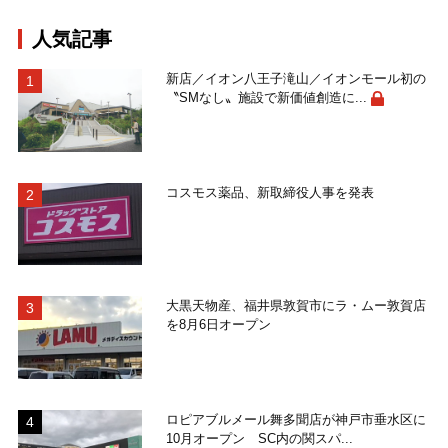
人気記事
新店／イオン八王子滝山／イオンモール初の
〝SMなし〟施設で新価値創造に...
コスモス薬品、新取締役人事を発表
大黒天物産、福井県敦賀市にラ・ムー敦賀店
を8月6日オープン
ロピアブルメール舞多聞店が神戸市垂水区に
10月オープン SC内の関スパ...