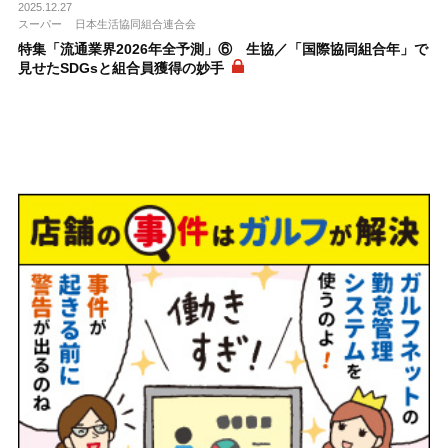
2025.12.27
スーパー
日本生活協同組合連合会
特集「流通業界2026年全予測」⑥ 生協／「国際協同組合年」で
見せたSDGsと組合員獲得の妙手