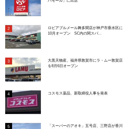
バモール」に出店
ロピアブルメール舞多聞店が神戸市垂水区に
10月オープン SC内の関スパ...
大黒天物産、福井県敦賀市にラ・ムー敦賀店
を8月6日オープン
コスモス薬品、新取締役人事を発表
「スーパーのアオキ」五号店、三野店が香川