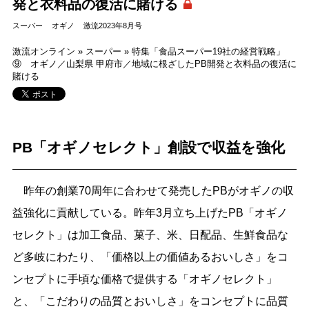
発と衣料品の復活に賭ける
スーパー
オギノ
激流2023年8月号
激流オンライン
»
スーパー
»
特集「食品スーパー19社の経営戦略」
⑨ オギノ／山梨県 甲府市／地域に根ざしたPB開発と衣料品の復活に
賭ける
PB「オギノセレクト」創設で収益を強化
昨年の創業70周年に合わせて発売したPBがオギノの収
益強化に貢献している。昨年3月立ち上げたPB「オギノ
セレクト」は加工食品、菓子、米、日配品、生鮮食品な
ど多岐にわたり、「価格以上の価値あるおいしさ」をコ
ンセプトに手頃な価格で提供する「オギノセレクト」
と、「こだわりの品質とおいしさ」をコンセプトに品質