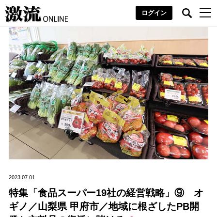
ログイン
2023.07.01
特集「食品スーパー19社の経営戦略」⑨ オ
ギノ／山梨県 甲府市／地域に根ざしたPB開