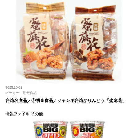
2025.10.01
メーカー
明奇食品
台湾名産品／①明奇食品／ジャンボ台湾かりんとう「蜜麻花」
情報ファイル その他