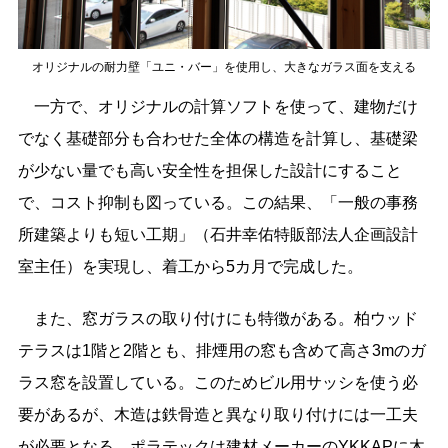
オリジナルの耐力壁「ユニ・バー」を使用し、大きなガラス面を支える
一方で、オリジナルの計算ソフトを使って、建物だけ
でなく基礎部分も合わせた全体の構造を計算し、基礎梁
が少ない量でも高い安全性を担保した設計にすること
で、コスト抑制も図っている。この結果、「一般の事務
所建築よりも短い工期」（石井幸佑特販部法人企画設計
室主任）を実現し、着工から5カ月で完成した。
また、窓ガラスの取り付けにも特徴がある。柏ウッド
テラスは1階と2階とも、排煙用の窓も含めて高さ3mのガ
ラス窓を設置している。このためビル用サッシを使う必
要があるが、木造は鉄骨造と異なり取り付けには一工夫
が必要となる。ポラテックは建材メーカーのYKKAPに木