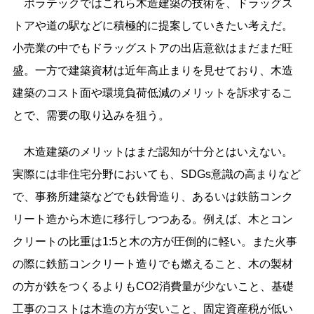
ポラテックではこれら木造建築の技術を、ドラッグス
トアや道の駅などに積極的に提案していきたい考えだ。
小売業の中でもドラッグストアの出店意欲はまだまだ旺
盛。一方で建築資材は近年高止まりを見せており、木造
建築のコスト面や環境負荷低減のメリットを訴求するこ
とで、需要の取り込みを狙う。
木造建築のメリットはまだ認知が十分とはいえない。
実際には非住宅分野においても、SDGs意識の高まりなど
で、事務所建築などでも鉄骨造り、あるいは鉄筋コンク
リート造から木造に移行しつつある。例えば、木とコン
クリートの比重は1:5と木の方が圧倒的に軽い。また火事
の際に鉄筋コンクリート造りでも燃えること、木の製材
の方が鉄をつくるよりもCO2消費量が少ないこと、基礎
工事のコストは木造の方が安いこと、固定資産税が低い