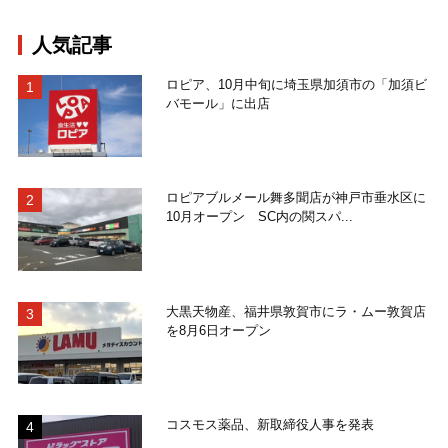
人気記事
ロピア、10月中旬に埼玉県加須市の「加須ビ
バモール」に出店
ロピアブルメール舞多聞店が神戸市垂水区に
10月オープン SC内の関スパ...
大黒天物産、福井県敦賀市にラ・ムー敦賀店
を8月6日オープン
コスモス薬品、新取締役人事を発表