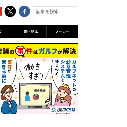
C
卸・物流
メーカー