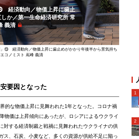
」⑬ 経済動向／物価上昇に歯止
しか／第一生命経済研究所 常
峰 義清
予測」⑬ 経済動向／物価上昇に歯止めがかかり年後半から景気持ち
エコノミスト 嶌峰 義清
円安要因となった
世界的な物価上昇に見舞われた1年となった。コロナ禍
以降物価は上昇傾向にあったが、ロシアによるウクライ
に対する経済制裁と戦禍に見舞われたウクライナの供
ガス、石炭、小麦など、多くの資源が供給不足に陥っ