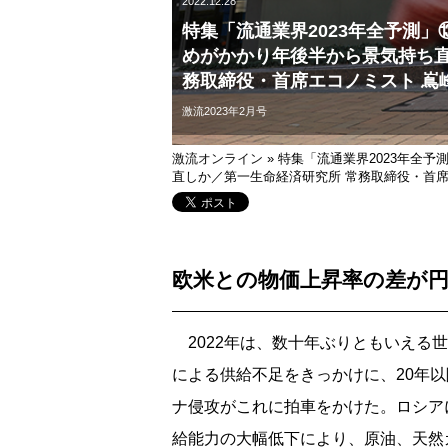
2022.12.28
特集「流通業界2023年全予測
めがかかり年後半から景気持ち直
務取締役・首席エコノミスト 嶌
激流2023年2月号
激流オンライン
»
特集「流通業界2023年全
直しか／第一生命経済研究所 常務取締役・首席
欧米との物価上昇率の差が
2022年は、数十年ぶりともいえる
による供給不足をきっかけに、20年
ナ侵攻がこれに拍車をかけた。ロシア
給能力の大幅低下により、原油、天然