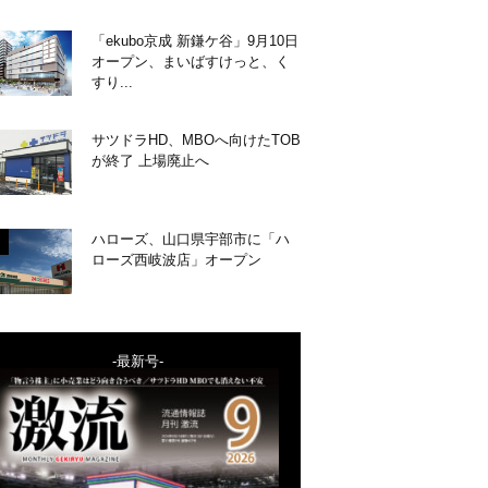
「ekubo京成 新鎌ケ谷」9月10日
オープン、まいばすけっと、く
すり...
サツドラHD、MBOへ向けたTOB
が終了 上場廃止へ
ハローズ、山口県宇部市に「ハ
ローズ西岐波店」オープン
-最新号-