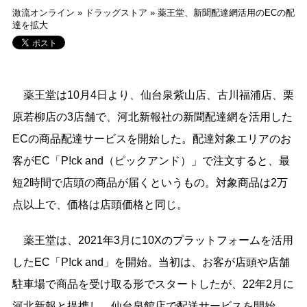
激流オンライン
»
ドラッグストア
»
薬王堂、新聞配達網活用のECの配
達を拡大
薬王堂は10月4日より、仙台泉紫山店、古川福浦店、栗
原若柳店の3店舗で、河北新報社の新聞配達網を活用した
ECの商品配達サービスを開始した。配達対象エリアのお
客がEC「P!ck and（ピックアンド）」で注文すると、最
短2時間で店頭の商品が届くというもの。対象商品は2万
点以上で、価格は店頭価格と同じ。
薬王堂は、2021年3月に10Xのプラットフォームを活用
したEC「P!ck and」を開始。当初は、お客が店頭や店舗
駐車場で商品を受け取る形でスタートしたが、22年2月に
河北新報と提携し、仙台泉館店で配送サービスを開始。