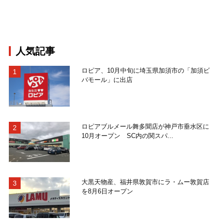
人気記事
ロピア、10月中旬に埼玉県加須市の「加須ビ
バモール」に出店
ロピアブルメール舞多聞店が神戸市垂水区に
10月オープン SC内の関スパ...
大黒天物産、福井県敦賀市にラ・ムー敦賀店
を8月6日オープン