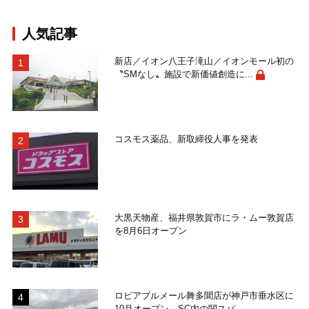
人気記事
新店／イオン八王子滝山／イオンモール初の
〝SMなし〟施設で新価値創造に...
コスモス薬品、新取締役人事を発表
大黒天物産、福井県敦賀市にラ・ムー敦賀店
を8月6日オープン
ロピアブルメール舞多聞店が神戸市垂水区に
10月オープン SC内の関スパ...