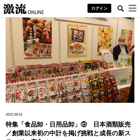
ログイン
2022.08.01
特集「食品卸・日用品卸」⑨ 日本酒類販売
／創業以来初の中計を掲げ挑戦と成長の新ス