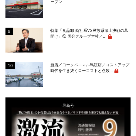
ープン
特集「食品卸 商社系VS民族系頂上決戦の幕
開け」③ 国分グループ本社／...
新店／ヨークベニマル馬渡店／コストアップ
時代を生き抜くローコストと点数...
-最新号-