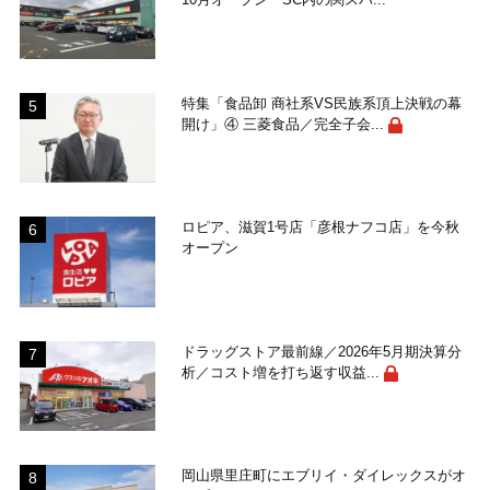
特集「食品卸 商社系VS民族系頂上決戦の幕
開け」④ 三菱食品／完全子会...
ロピア、滋賀1号店「彦根ナフコ店」を今秋
オープン
ドラッグストア最前線／2026年5月期決算分
析／コスト増を打ち返す収益...
岡山県里庄町にエブリイ・ダイレックスがオ