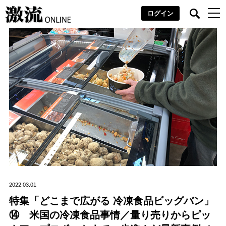
ログイン
2022.03.01
特集「どこまで広がる 冷凍食品ビッグバン」
⑭ 米国の冷凍食品事情／量り売りからピッ