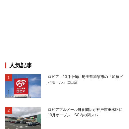
人気記事
ロピア、10月中旬に埼玉県加須市の「加須ビ
バモール」に出店
ロピアブルメール舞多聞店が神戸市垂水区に
10月オープン SC内の関スパ...