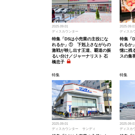
2025.09.01
2025.09.0
ディスカウンター
ディスカ
特集「DSは小売業の主役にな
特集「
れるか」① 下剋上さながらの
れるか
激戦が映し出す王道、覇道の振
憶に残
るい分け／ジャーナリスト 石
スの集
橋忠子
特集
特集
2025.09.01
2025.09.0
ディスカウンター
サンディ
ディスカ