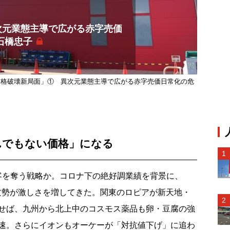
次元業態主導で広がる赤字売価
石橋忠子
価格破壊新局面」① 異次元業態主導で広がる赤字売価日常化の危
んでもない価格」になる
を奪う戦略か。コロナ下の絶好調業績を背景に、
攻勢が激しさを増してきた。関東のロピアが新天地・
せば、九州から北上中のコスモス薬品も卵・豆腐の強
速。さらにイオンもオーケーが「対抗値下げ」に追わ