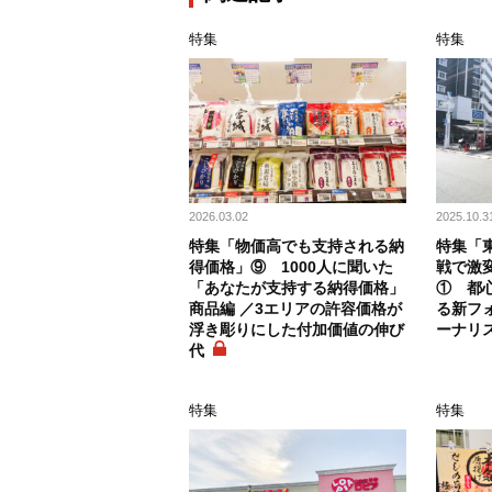
特集
特集
2026.03.02
2025.10.3
特集「物価高でも支持される納
特集「
得価格」⑨ 1000人に聞いた
戦で激
「あなたが支持する納得価格」
① 都
商品編 ／3エリアの許容価格が
る新フ
浮き彫りにした付加価値の伸び
ーナリ
代
特集
特集