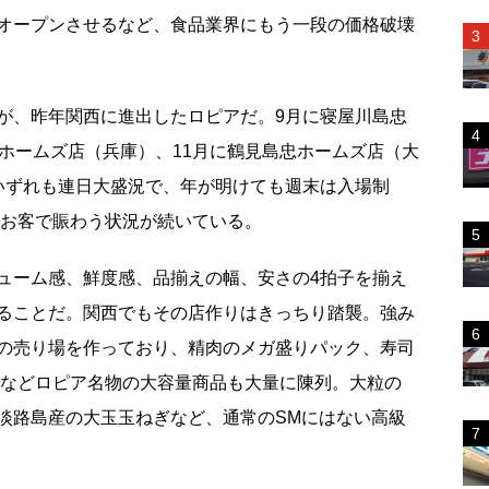
オープンさせるなど、食品業界にもう一段の価格破壊
、昨年関西に進出したロピアだ。9月に寝屋川島忠
忠ホームズ店（兵庫）、11月に鶴見島忠ホームズ店（大
いずれも連日大盛況で、年が明けても週末は入場制
のお客で賑わう状況が続いている。
ーム感、鮮度感、品揃えの幅、安さの4拍子を揃え
ることだ。関西でもその店作りはきっちり踏襲。強み
の売り場を作っており、精肉のメガ盛りパック、寿司
クなどロピア名物の大容量商品も大量に陳列。大粒の
淡路島産の大玉玉ねぎなど、通常のSMにはない高級