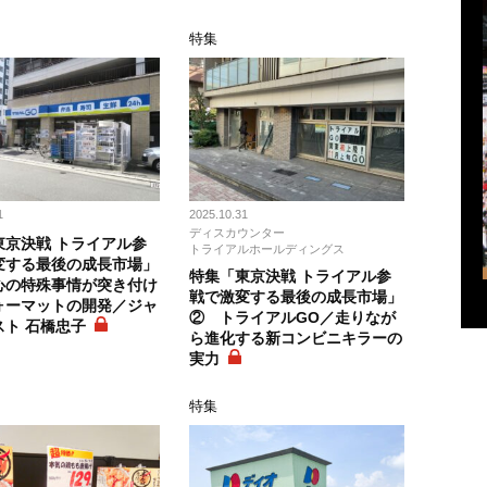
特集
1
2025.10.31
ディスカウンター
東京決戦 トライアル参
トライアルホールディングス
変する最後の成長市場」
特集「東京決戦 トライアル参
心の特殊事情が突き付け
戦で激変する最後の成長市場」
ォーマットの開発／ジャ
② トライアルGO／走りなが
スト 石橋忠子
ら進化する新コンビニキラーの
実力
特集