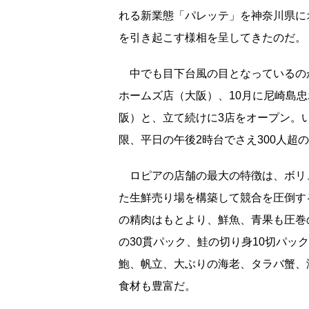
れる新業態「パレッテ」を神奈川県に
を引き起こす様相を呈してきたのだ。
中でも目下台風の目となっているのが
ホームズ店（大阪）、10月に尼崎島
阪）と、立て続けに3店をオープン。
限、平日の午後2時台でさえ300人超
ロピアの店舗の最大の特徴は、ボリュ
た生鮮売り場を構築して競合を圧倒す
の精肉はもとより、鮮魚、青果も圧巻
の30貫パック、鮭の切り身10切パッ
鮑、帆立、大ぶりの海老、タラバ蟹、
食材も豊富だ。