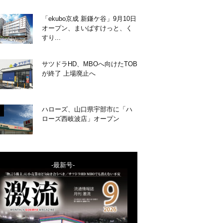
「ekubo京成 新鎌ケ谷」9月10日
オープン、まいばすけっと、く
すり...
サツドラHD、MBOへ向けたTOB
が終了 上場廃止へ
ハローズ、山口県宇部市に「ハ
ローズ西岐波店」オープン
-最新号-