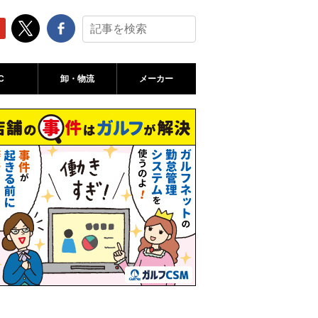
C
卸・物流
メーカー