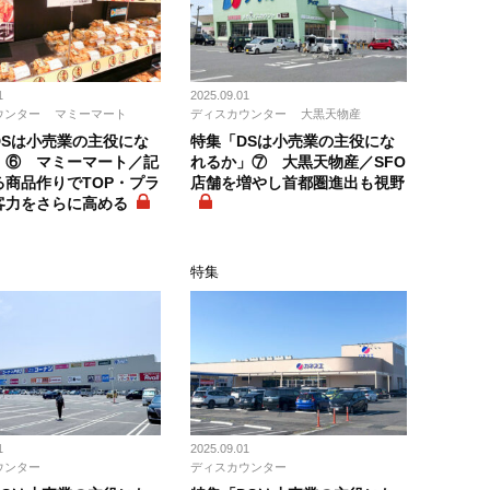
1
2025.09.01
ウンター
マミーマート
ディスカウンター
大黒天物産
DSは小売業の主役にな
特集「DSは小売業の主役にな
」⑥ マミーマート／記
れるか」⑦ 大黒天物産／SFO
る商品作りでTOP・プラ
店舗を増やし首都圏進出も視野
客力をさらに高める
特集
1
2025.09.01
ウンター
ディスカウンター