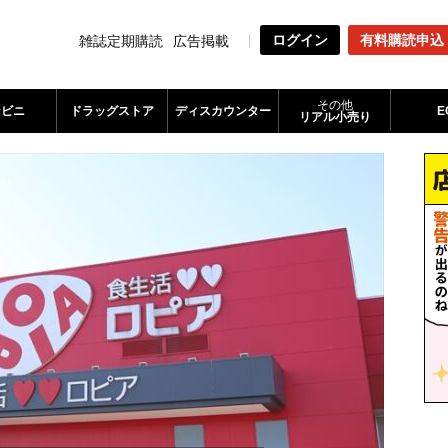
ログイン
有料購読申込
雑誌定期購読
広告掲載
その他
ンビニ
ドラッグストア
ディスカウンター
E
リアル小売り