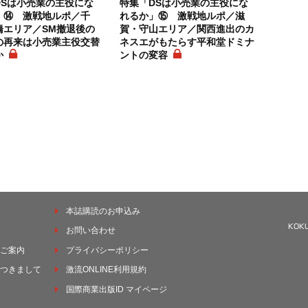
DSは小売業の主役にな
特集「DSは小売業の主役にな
」⑭ 激戦地ルポ／千
れるか」⑮ 激戦地ルポ／滋
橋エリア／SM撤退後の
賀・守山エリア／関西進出のカ
の再来は小売業主役交替
ネスエがもたらす平和堂ドミナ
か
ントの変容
本誌購読のお申込み
お問い合わせ
ご案内
プライバシーポリシー
つきまして
激流ONLINE利用規約
国際商業出版ID マイページ