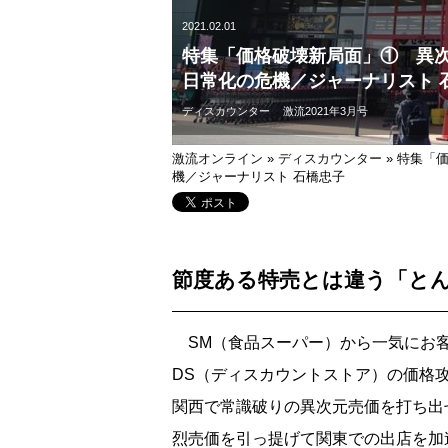
2021.02.01
特集「価格破壊新局面」① 異
日常化の危機／ジャーナリスト 
ディスカウンター
激流2021年3月号
激流オンライン
»
ディスカウンター
»
特集「
機／ジャーナリスト 石橋忠子
節度ある特売とは違う「と
SM（食品スーパー）から一気にお客
DS（ディスカウントストア）の価格
関西で常識破りの異次元売価を打ち出
烈売価を引っ提げて関東での出店を加