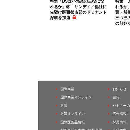
特集「DSは小売業の主役にな
特集「
れるか」⑧ サンディ／他社に
れるか
先駆け関西都市部のドミナント
葉・船
深耕を加速
三つ巴
の前兆
国際商業
お知らせ
国際商業オンライン
書籍
激流
セミナーの
激流オンライン
広告掲載に
国際医薬品情報
採用情報