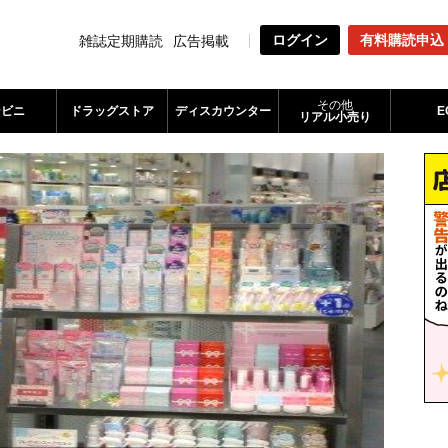
ログイン
有料購読申込
雑誌定期購読
広告掲載
その他
ンビニ
ドラッグストア
ディスカウンター
E
リアル小売り