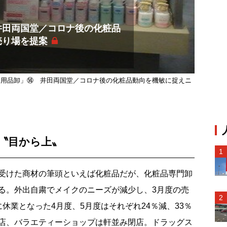
井田両国堂／コロナ後の化粧品
売り場を提案
日用品卸」⑭ 井田両国堂／コロナ後の化粧品動向を機敏に捉えニ
〝目から上〟
受けた商材の筆頭といえば化粧品だが、化粧品専門卸
る。外出自粛でメイクのニーズが減少し、3月度の売
休業となった4月度、5月度はそれぞれ24％減、33％
店、バラエティーショップは軒並み閉店。ドラッグス