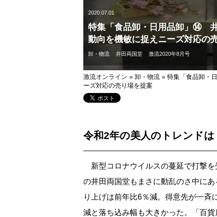
2020.07.01
特集「食品卸・日用品卸」⑭ 
動向を機敏に捉えニーズ対応の
卸・物流
井田両国堂
激流2020年8月号
激流オンライン
»
卸・物流
»
特集「食品卸・
ーズ対応の売り場を提案
令和2年の美人のトレンドは
新型コロナウイルスの蔓延で打撃を
の井田両国堂もまさに動乱のさ中にあ
り上げは前年比6％減。得意先が一斉に
減と落ち込み幅も大きかった。「百貨