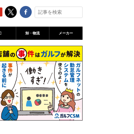
C
卸・物流
メーカー