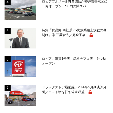
ロピアブルメール舞多聞店が神戸市垂水区に
10月オープン SC内の関スパ...
特集「食品卸 商社系VS民族系頂上決戦の幕
開け」④ 三菱食品／完全子会...
ロピア、滋賀1号店「彦根ナフコ店」を今秋
オープン
ドラッグストア最前線／2026年5月期決算分
析／コスト増を打ち返す収益...