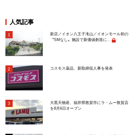
人気記事
新店／イオン八王子滝山／イオンモール初の
〝SMなし〟施設で新価値創造に...
コスモス薬品、新取締役人事を発表
大黒天物産、福井県敦賀市にラ・ムー敦賀店
を8月6日オープン