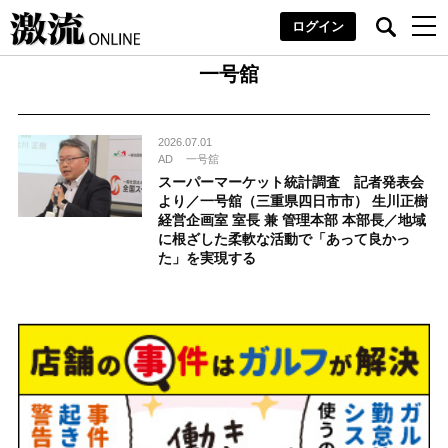
ログイン
一号舘
2026.07.01
AD
一号舘
スーパーマーケット統計調査 記者発表会
より／一号舘（三重県四日市市） 生川正樹
経営企画室 室長 兼 管理本部 本部長／地域
に根ざした柔軟な活動で「あって良かっ
た」を実現する