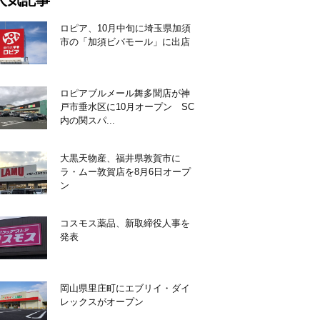
人気記事
ロピア、10月中旬に埼玉県加須
市の「加須ビバモール」に出店
ロピアブルメール舞多聞店が神
戸市垂水区に10月オープン SC
内の関スパ...
大黒天物産、福井県敦賀市に
ラ・ムー敦賀店を8月6日オープ
ン
コスモス薬品、新取締役人事を
発表
岡山県里庄町にエブリイ・ダイ
レックスがオープン