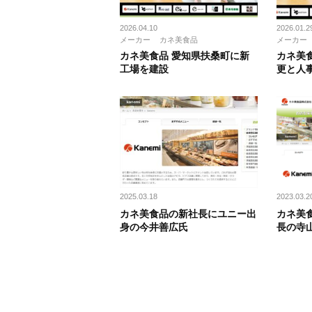
2026.04.10
2026.01.2
メーカー
カネ美食品
メーカー
カネ美食品 愛知県扶桑町に新
カネ美
工場を建設
更と人
2025.03.18
2023.03.2
カネ美食品の新社長にユニー出
カネ美
身の今井善広氏
長の寺