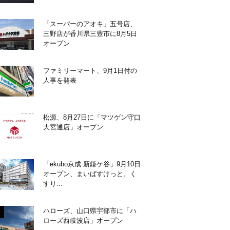
「スーパーのアオキ」五号店、
三野店が香川県三豊市に8月5日
オープン
ファミリーマート、9月1日付の
人事を発表
松源、8月27日に「マツゲン守口
大宮通店」オープン
「ekubo京成 新鎌ケ谷」9月10日
オープン、まいばすけっと、く
すり...
ハローズ、山口県宇部市に「ハ
ローズ西岐波店」オープン