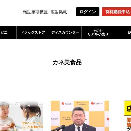
ログイン
有料購読申込
雑誌定期購読
広告掲載
その他
ンビニ
ドラッグストア
ディスカウンター
E
リアル小売り
カネ美食品