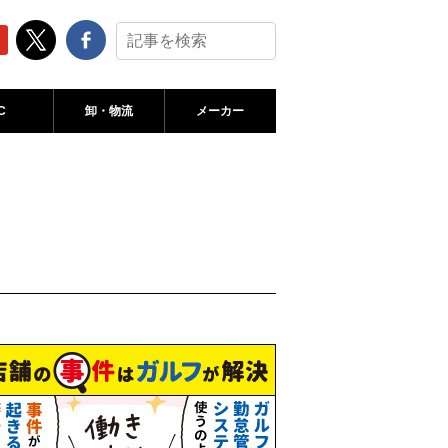
C
卸・物流
メーカー