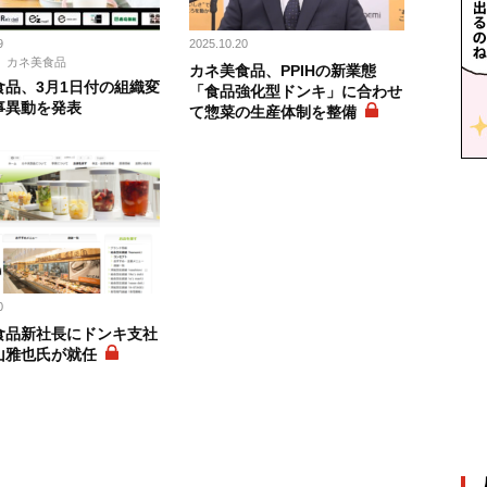
9
2025.10.20
カネ美食品
カネ美食品、PPIHの新業態
食品、3月1日付の組織変
「食品強化型ドンキ」に合わせ
事異動を発表
て惣菜の生産体制を整備
0
食品新社長にドンキ支社
山雅也氏が就任