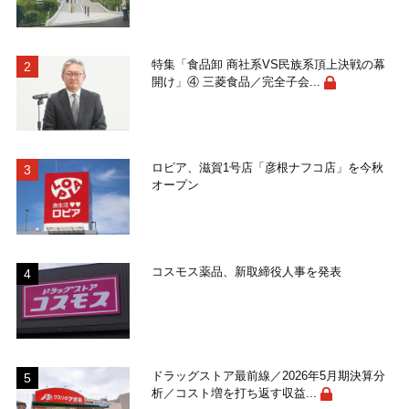
特集「食品卸 商社系VS民族系頂上決戦の幕
開け」④ 三菱食品／完全子会...
ロピア、滋賀1号店「彦根ナフコ店」を今秋
オープン
コスモス薬品、新取締役人事を発表
ドラッグストア最前線／2026年5月期決算分
析／コスト増を打ち返す収益...