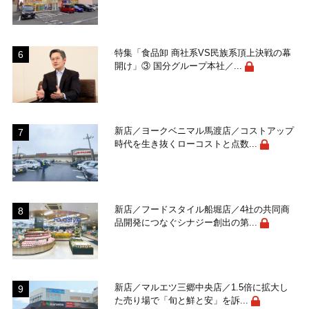
特集「食品卸 商社系VS民族系頂上決戦の幕
開け」③ 国分グループ本社／...
新店／ヨークベニマル馬渡店／コストアップ
時代を生き抜くローコストと点数...
新店／フードスタイル船堀店／4社の共同商
品開発につなぐシナジー創出の第...
新店／マルエツ三郷中央店／1.5倍に拡大し
た売り場で「旬と鮮と安」を訴...