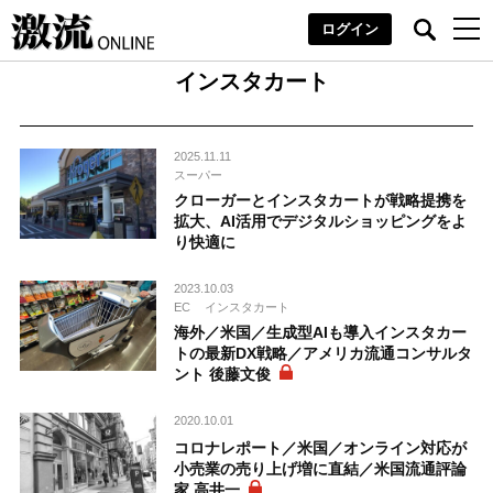
ログイン
インスタカート
2025.11.11
スーパー
クローガーとインスタカートが戦略提携を
拡大、AI活用でデジタルショッピングをよ
り快適に
2023.10.03
EC
インスタカート
海外／米国／生成型AIも導入インスタカー
トの最新DX戦略／アメリカ流通コンサルタ
ント 後藤文俊
2020.10.01
コロナレポート／米国／オンライン対応が
小売業の売り上げ増に直結／米国流通評論
家 高井一