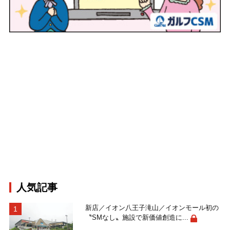
人気記事
新店／イオン八王子滝山／イオンモール初の
〝SMなし〟施設で新価値創造に...