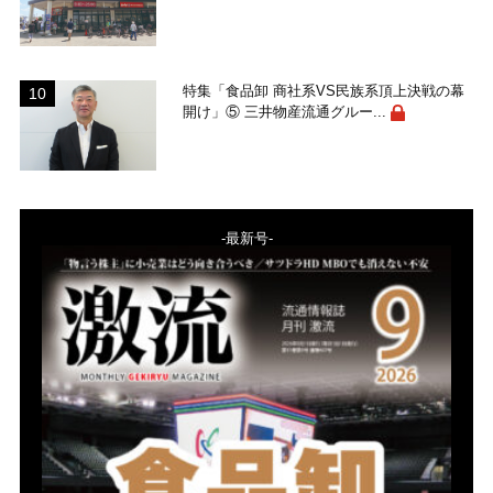
特集「食品卸 商社系VS民族系頂上決戦の幕
開け」⑤ 三井物産流通グルー...
-最新号-