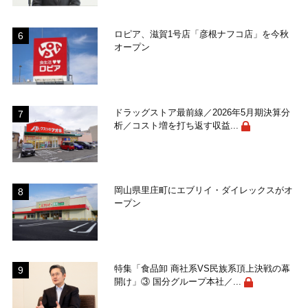
ロピア、滋賀1号店「彦根ナフコ店」を今秋
オープン
ドラッグストア最前線／2026年5月期決算分
析／コスト増を打ち返す収益...
岡山県里庄町にエブリイ・ダイレックスがオ
ープン
特集「食品卸 商社系VS民族系頂上決戦の幕
開け」③ 国分グループ本社／...