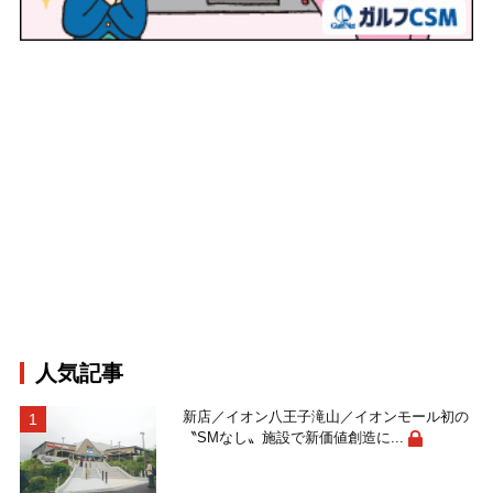
人気記事
新店／イオン八王子滝山／イオンモール初の
〝SMなし〟施設で新価値創造に...