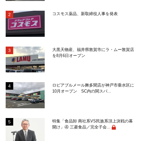
コスモス薬品、新取締役人事を発表
大黒天物産、福井県敦賀市にラ・ムー敦賀店
を8月6日オープン
ロピアブルメール舞多聞店が神戸市垂水区に
10月オープン SC内の関スパ...
特集「食品卸 商社系VS民族系頂上決戦の幕
開け」④ 三菱食品／完全子会...