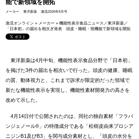
能で新領域を開拓
メーカー
東洋新薬
激流2026年6月号
激流オンライン
»
メーカー
»
機能性表示食品ニュース／東洋新薬／
「日本初」の届出を相次ぎ発表 頭皮・睡眠・視機能で新領域を開拓
東洋新薬は4月中旬、機能性表示食品分野で「日本初」
を掲げた3件の届出を相次いで行った。頭皮の健康、睡眠
の質、動体視力と、これまで訴求が限定的だった領域で
新たな機能性表示を実現し、機能性素材開発力の高さを
改めて示した。
4月14日付で公開されたのは、同社の独自素材「フラバ
ンジェノール®」の特徴成分である「松樹皮由来プロシア
ニジンB1及びB3」を関与成分素材とし、「頭皮の水分を