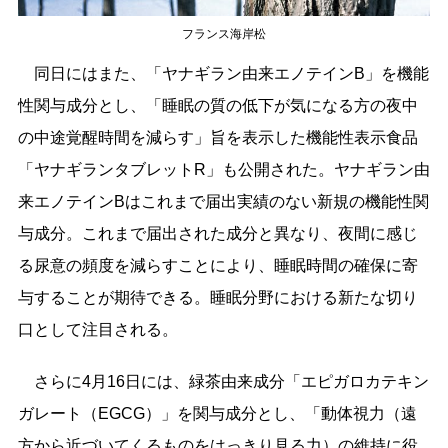
フランス海岸松
同日にはまた、「ヤナギラン由来エノテインB」を機能
性関与成分とし、「睡眠の質の低下が気になる方の夜中
の中途覚醒時間を減らす」旨を表示した機能性表示食品
「ヤナギランタブレットR」も公開された。ヤナギラン由
来エノテインBはこれまで届出実績のない新規の機能性関
与成分。これまで届出された成分と異なり、夜間に感じ
る尿意の頻度を減らすことにより、睡眠時間の確保に寄
与することが期待できる。睡眠分野における新たな切り
口として注目される。
さらに4月16日には、緑茶由来成分「エピガロカテキン
ガレート（EGCG）」を関与成分とし、「動体視力（遠
方から近づいてくるものをはっきり見る力）の維持に役