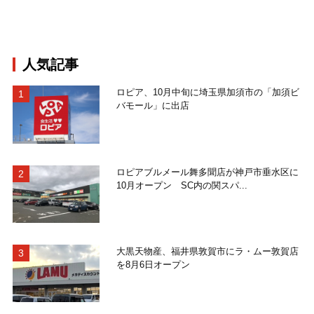
人気記事
ロピア、10月中旬に埼玉県加須市の「加須ビ
バモール」に出店
ロピアブルメール舞多聞店が神戸市垂水区に
10月オープン SC内の関スパ...
大黒天物産、福井県敦賀市にラ・ムー敦賀店
を8月6日オープン