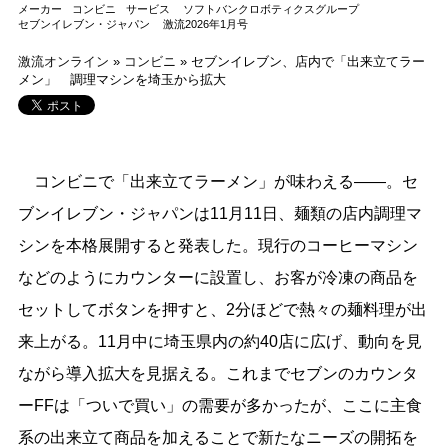
メーカー
コンビニ
サービス
ソフトバンクロボティクスグループ
セブンイレブン・ジャパン
激流2026年1月号
激流オンライン
»
コンビニ
»
セブンイレブン、店内で「出来立てラー
メン」 調理マシンを埼玉から拡大
コンビニで「出来立てラーメン」が味わえる――。セ
ブンイレブン・ジャパンは11月11日、麺類の店内調理マ
シンを本格展開すると発表した。現行のコーヒーマシン
などのようにカウンターに設置し、お客が冷凍の商品を
セットしてボタンを押すと、2分ほどで熱々の麺料理が出
来上がる。11月中に埼玉県内の約40店に広げ、動向を見
ながら導入拡大を見据える。これまでセブンのカウンタ
ーFFは「ついで買い」の需要が多かったが、ここに主食
系の出来立て商品を加えることで新たなニーズの開拓を