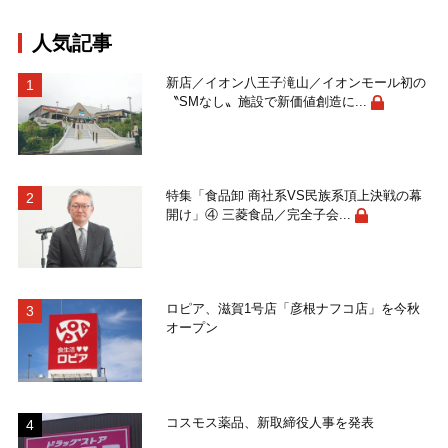
人気記事
新店／イオン八王子滝山／イオンモール初の
〝SMなし〟施設で新価値創造に...
特集「食品卸 商社系VS民族系頂上決戦の幕
開け」④ 三菱食品／完全子会...
ロピア、滋賀1号店「彦根ナフコ店」を今秋
オープン
コスモス薬品、新取締役人事を発表