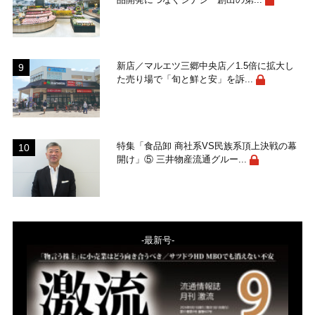
新店／マルエツ三郷中央店／1.5倍に拡大し
た売り場で「旬と鮮と安」を訴...
特集「食品卸 商社系VS民族系頂上決戦の幕
開け」⑤ 三井物産流通グルー...
-最新号-