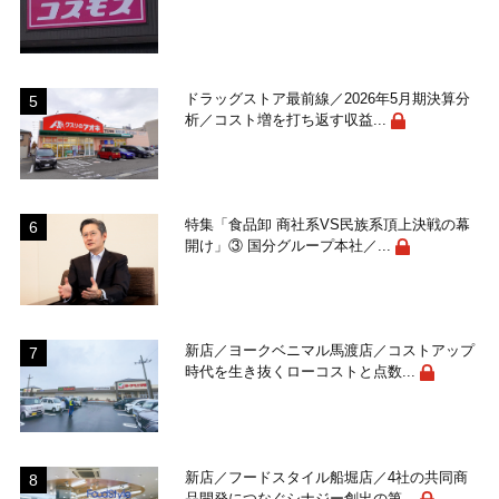
ドラッグストア最前線／2026年5月期決算分
析／コスト増を打ち返す収益...
特集「食品卸 商社系VS民族系頂上決戦の幕
開け」③ 国分グループ本社／...
新店／ヨークベニマル馬渡店／コストアップ
時代を生き抜くローコストと点数...
新店／フードスタイル船堀店／4社の共同商
品開発につなぐシナジー創出の第...