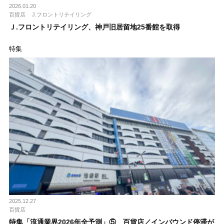
2026.01.20
百貨店
J.フロントリテイリング
Ｊ.フロントリテイリング、神戸旧居留地25番館を取得
特集
2025.12.27
百貨店
特集「流通業界2026年全予測」⑤ 百貨店／インバウンド停滞が