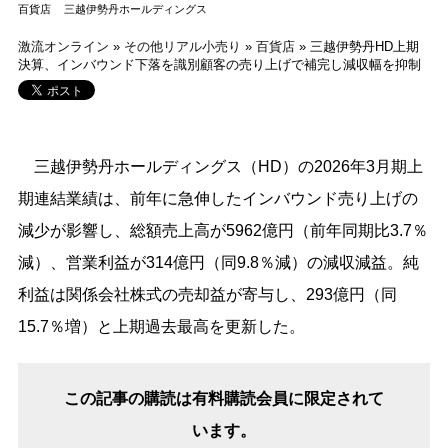
百貨店
三越伊勢丹ホールディングス
激流オンライン
»
その他リアル小売り
»
百貨店
»
三越伊勢丹HD上期
決算、インバウンド下落を識別顧客の売り上げで補完し減収幅を抑制
三越伊勢丹ホールディングス（HD）の2026年3月期上
期連結業績は、前年に急伸したインバウンド売り上げの
減少が影響し、総額売上高が5962億円（前年同期比3.7％
減）、営業利益が314億円（同9.8％減）の減収減益。純
利益は関係会社株式の売却益が寄与し、293億円（同
15.7％増）と上期過去最高を更新した。
この記事の購読は有料購読会員に限定されて
います。