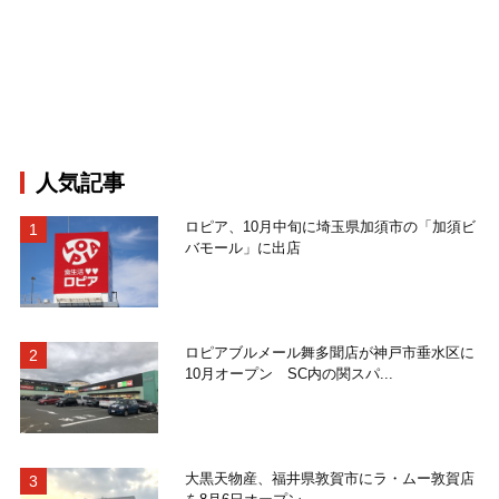
人気記事
ロピア、10月中旬に埼玉県加須市の「加須ビ
バモール」に出店
ロピアブルメール舞多聞店が神戸市垂水区に
10月オープン SC内の関スパ...
大黒天物産、福井県敦賀市にラ・ムー敦賀店