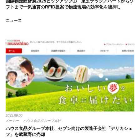
国際物流総合展2025ピックアップ① 東芝テック／ハードからソ
フトまで一気通貫のRFID提案で物流現場の効率化を後押し
ニュース
2025.09.03
メーカー
ハウス食品グループ本社
ハウス食品グループ本社、セブン向けの製造子会社「デリカシェ
フ」を武蔵野に売却