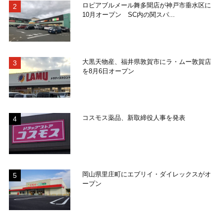
ロピアブルメール舞多聞店が神戸市垂水区に
10月オープン SC内の関スパ...
大黒天物産、福井県敦賀市にラ・ムー敦賀店
を8月6日オープン
コスモス薬品、新取締役人事を発表
岡山県里庄町にエブリイ・ダイレックスがオ
ープン