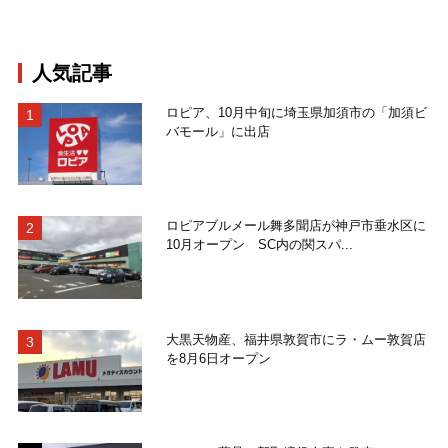
人気記事
ロピア、10月中旬に埼玉県加須市の「加須ビ
バモール」に出店
ロピアブルメール舞多聞店が神戸市垂水区に
10月オープン SC内の関スパ...
大黒天物産、福井県敦賀市にラ・ムー敦賀店
を8月6日オープン