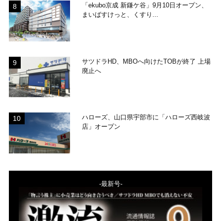
「ekubo京成 新鎌ケ谷」9月10日オープン、
まいばすけっと、くすり...
サツドラHD、MBOへ向けたTOBが終了 上場
廃止へ
ハローズ、山口県宇部市に「ハローズ西岐波
店」オープン
-最新号-