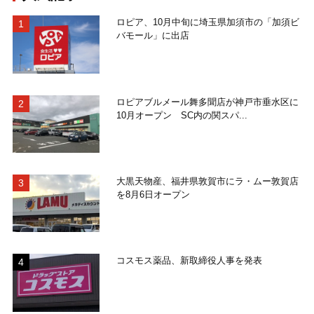
ロピア、10月中旬に埼玉県加須市の「加須ビ
バモール」に出店
ロピアブルメール舞多聞店が神戸市垂水区に
10月オープン SC内の関スパ...
大黒天物産、福井県敦賀市にラ・ムー敦賀店
を8月6日オープン
コスモス薬品、新取締役人事を発表