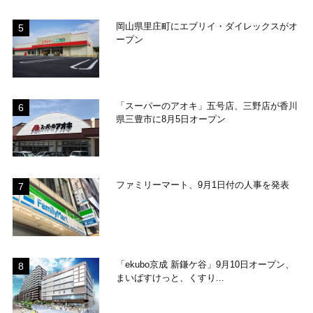
岡山県里庄町にエブリイ・ダイレックスがオ
ープン
「スーパーのアオキ」五号店、三野店が香川
県三豊市に8月5日オープン
ファミリーマート、9月1日付の人事を発表
「ekubo京成 新鎌ケ谷」9月10日オープン、
まいばすけっと、くすり...