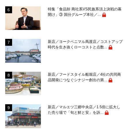
特集「食品卸 商社系VS民族系頂上決戦の幕
開け」③ 国分グループ本社／...
新店／ヨークベニマル馬渡店／コストアップ
時代を生き抜くローコストと点数...
新店／フードスタイル船堀店／4社の共同商
品開発につなぐシナジー創出の第...
新店／マルエツ三郷中央店／1.5倍に拡大し
た売り場で「旬と鮮と安」を訴...