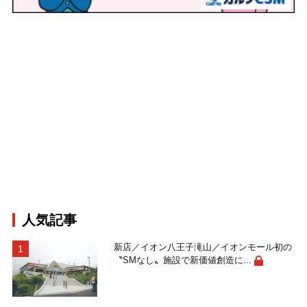
人気記事
新店／イオン八王子滝山／イオンモール初の
〝SMなし〟施設で新価値創造に...