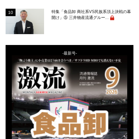
特集「食品卸 商社系VS民族系頂上決戦の幕
開け」⑤ 三井物産流通グルー...
-最新号-