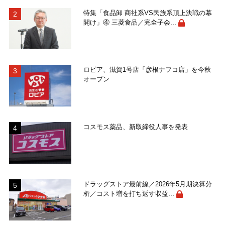
特集「食品卸 商社系VS民族系頂上決戦の幕
開け」④ 三菱食品／完全子会...
ロピア、滋賀1号店「彦根ナフコ店」を今秋
オープン
コスモス薬品、新取締役人事を発表
ドラッグストア最前線／2026年5月期決算分
析／コスト増を打ち返す収益...