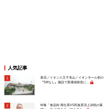
人気記事
新店／イオン八王子滝山／イオンモール初の
〝SMなし〟施設で新価値創造に...
特集「食品卸 商社系VS民族系頂上決戦の幕