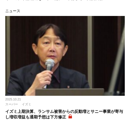
ニュース
2025.10.21
スーパー
イズミ
イズミ上期決算、ランサム被害からの反動増とサニー事業が寄与
し増収増益も通期予想は下方修正