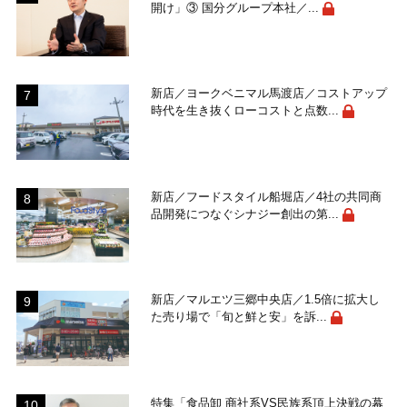
開け」③ 国分グループ本社／...
新店／ヨークベニマル馬渡店／コストアップ
時代を生き抜くローコストと点数...
新店／フードスタイル船堀店／4社の共同商
品開発につなぐシナジー創出の第...
新店／マルエツ三郷中央店／1.5倍に拡大し
た売り場で「旬と鮮と安」を訴...
特集「食品卸 商社系VS民族系頂上決戦の幕