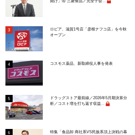
開け」④ 三菱食品／完全子会...
ロピア、滋賀1号店「彦根ナフコ店」を今秋
オープン
コスモス薬品、新取締役人事を発表
ドラッグストア最前線／2026年5月期決算分
析／コスト増を打ち返す収益...
特集「食品卸 商社系VS民族系頂上決戦の幕