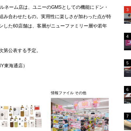
ブルネーム店は、ユニーのGMSとしての機能にドン・
組み合わせたもの。実用性に楽しさが加わった点が特
ンした60店舗は、客層がニューファミリー層や若年
次第公表する予定。
NY東海通店）
ス
情報ファイル その他