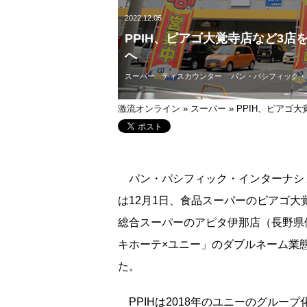
2022.12.05
PPIH、ピアゴ大覚寺店など3
へ
スーパー
ディスカウンター
パン・パシフィック・
激流オンライン
»
スーパー
»
PPIH、ピアゴ
パン・パシフィック・インターナショ
は12月1日、食品スーパーのピアゴ
総合スーパーのアピタ伊那店（長野県
キホーテ×ユニー」のダブルネーム業
た。
PPIHは2018年のユニーのグルー