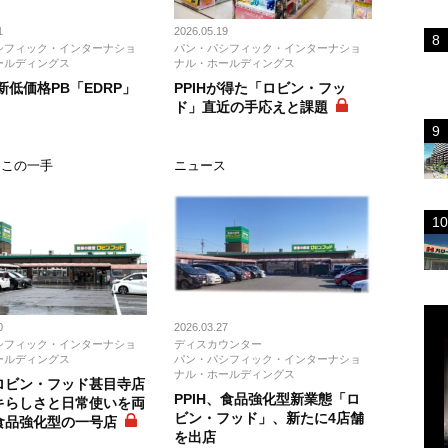
1
2026.05.19
シフィック・インターナショ
パン・パシフィック・インターナショ
ールディングス
ナル・ホールディングス
が新低価格PB「EDRP」
PPIHが得た「ロビン・フッ
ド」直近の手応えと課題
＆この一手
ニュース
0
2026.03.27
シフィック・インターナショ
ディスカウンター
ールディングス
パン・パシフィック・インターナショ
ナル・ホールディングス
ロビン・フッド甚目寺店
PPIH、食品強化型新業態「ロ
キらしさと日常使いを両
ビン・フッド」、新たに4店舗
食品強化型の一号店
を出店