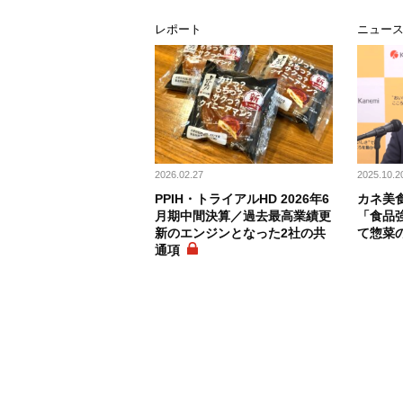
レポート
ニュー
2026.02.27
2025.10.2
PPIH・トライアルHD 2026年6
カネ美食
月期中間決算／過去最高業績更
「食品
新のエンジンとなった2社の共
て惣菜
通項