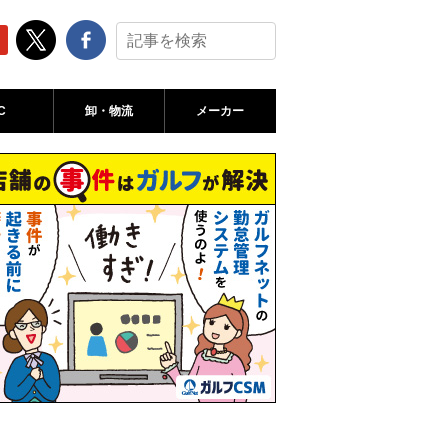
C
卸・物流
メーカー