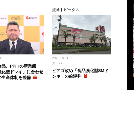
ス
流通トピックス
0
2025.10.01
スーパー
品、PPIHの新業態
ピアゴ改め「食品強化型SMド
強化型ドンキ」に合わせ
ンキ」の前評判
の生産体制を整備