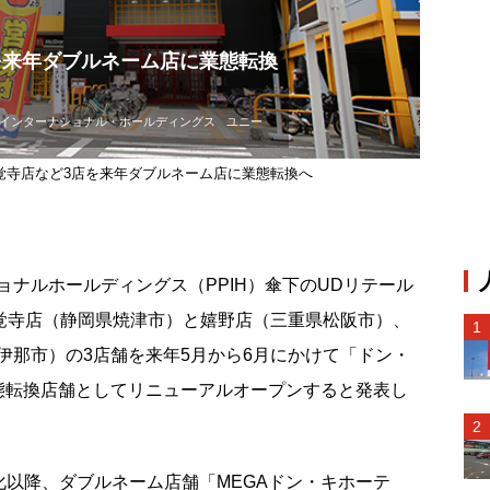
店を来年ダブルネーム店に業態転換
インターナショナル・ホールディングス
ユニー
大覚寺店など3店を来年ダブルネーム店に業態転換へ
ナルホールディングス（PPIH）傘下のUDリテール
大覚寺店（静岡県焼津市）と嬉野店（三重県松阪市）、
伊那市）の3店舗を来年5月から6月にかけて「ドン・
態転換店舗としてリニューアルオープンすると発表し
プ化以降、ダブルネーム店舗「MEGAドン・キホーテ