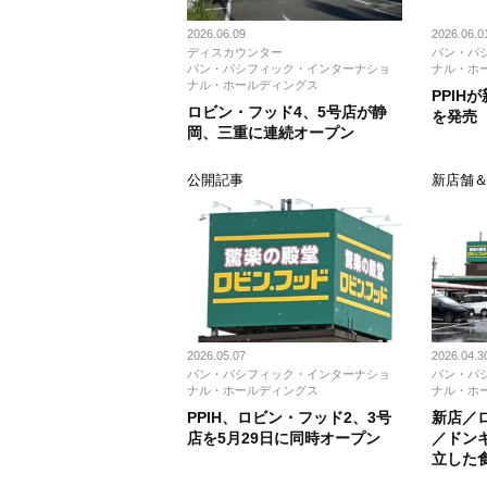
2026.06.09
2026.06.0
ディスカウンター
パン・パ
パン・パシフィック・インターナショ
ナル・ホ
ナル・ホールディングス
PPIH
ロビン・フッド4、5号店が静
を発売
岡、三重に連続オープン
公開記事
新店舗
2026.05.07
2026.04.3
パン・パシフィック・インターナショ
パン・パ
ナル・ホールディングス
ナル・ホ
PPIH、ロビン・フッド2、3号
新店／
店を5月29日に同時オープン
／ドン
立した