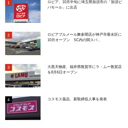
ロピア、10月中旬に埼玉県加須市の「加須ビ
バモール」に出店
ロピアブルメール舞多聞店が神戸市垂水区に
10月オープン SC内の関スパ...
大黒天物産、福井県敦賀市にラ・ムー敦賀店
を8月6日オープン
コスモス薬品、新取締役人事を発表