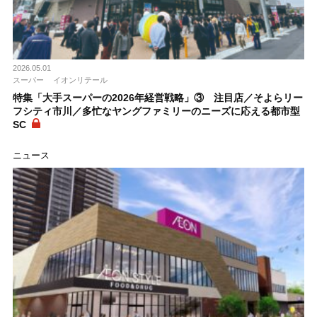
2026.05.01
スーパー
イオンリテール
特集「大手スーパーの2026年経営戦略」③ 注目店／そよらリー
フシティ市川／多忙なヤングファミリーのニーズに応える都市型
SC
ニュース