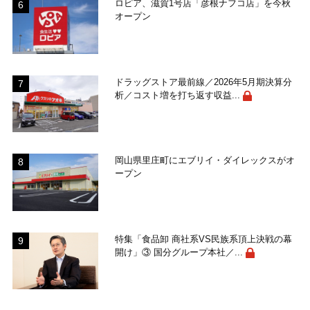
ロピア、滋賀1号店「彦根ナフコ店」を今秋
オープン
ドラッグストア最前線／2026年5月期決算分
析／コスト増を打ち返す収益...
岡山県里庄町にエブリイ・ダイレックスがオ
ープン
特集「食品卸 商社系VS民族系頂上決戦の幕
開け」③ 国分グループ本社／...