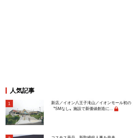
人気記事
新店／イオン八王子滝山／イオンモール初の
〝SMなし〟施設で新価値創造に...
コスモス薬品、新取締役人事を発表