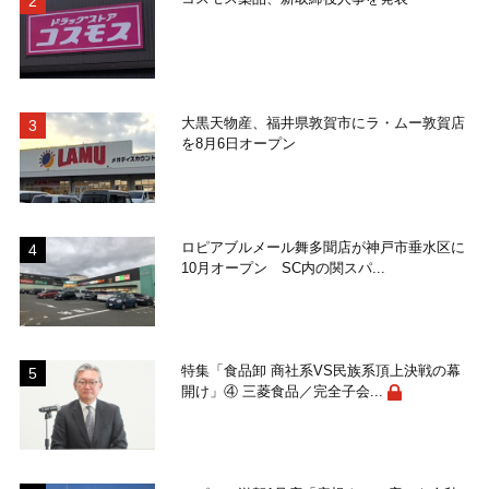
大黒天物産、福井県敦賀市にラ・ムー敦賀店
を8月6日オープン
ロピアブルメール舞多聞店が神戸市垂水区に
10月オープン SC内の関スパ...
特集「食品卸 商社系VS民族系頂上決戦の幕
開け」④ 三菱食品／完全子会...