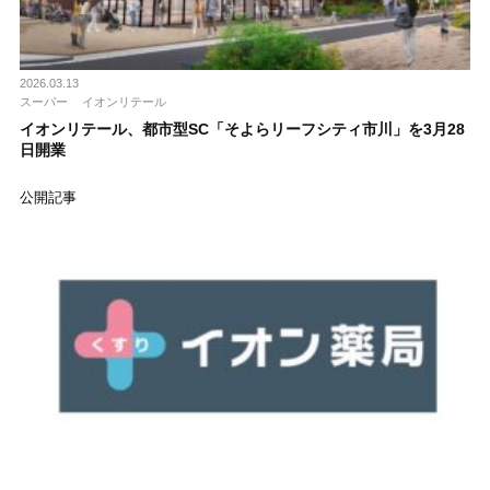
2026.03.13
スーパー
イオンリテール
イオンリテール、都市型SC「そよらリーフシティ市川」を3月28
日開業
公開記事