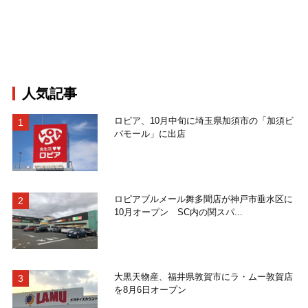
人気記事
ロピア、10月中旬に埼玉県加須市の「加須ビ
バモール」に出店
ロピアブルメール舞多聞店が神戸市垂水区に
10月オープン SC内の関スパ...
大黒天物産、福井県敦賀市にラ・ムー敦賀店
を8月6日オープン