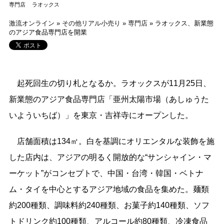
専門店
ラオックス
激流オンライン
»
その他リアル小売り
»
専門店
»
ラオックス、新業態
のアジア食品専門店を開業
起死回生の切り札となるか。ラオックスが11月25日、
新業態のアジア食品専門店「亜州太陽市場（あしゅうた
いよういちば）」を東京・吉祥寺にオープンした。
店舗面積は134㎡。白を基調にオリエンタルな装飾を施
した店内は、アジアの明るく開放的な“サンシャイン・マ
ーケット”がコンセプトで、中国・台湾・韓国・ベトナ
ム・タイを中心とするアジア地域の食品を集めた。麺類
約200種類、調味料約240種類、お菓子約140種類、ソフ
トドリンク約100種類、アルコール約80種類、冷凍食品