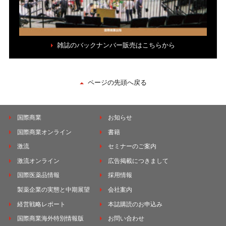
雑誌のバックナンバー販売はこちらから
ページの先頭へ戻る
国際商業
お知らせ
国際商業オンライン
書籍
激流
セミナーのご案内
激流オンライン
広告掲載につきまして
国際医薬品情報
採用情報
製薬企業の実態と中期展望
会社案内
経営戦略レポート
本誌購読のお申込み
国際商業海外特別情報版
お問い合わせ