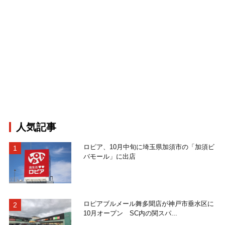
人気記事
ロピア、10月中旬に埼玉県加須市の「加須ビ
バモール」に出店
ロピアブルメール舞多聞店が神戸市垂水区に
10月オープン SC内の関スパ...