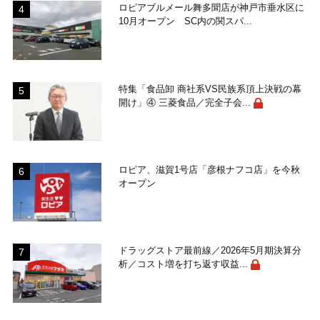
ロピアブルメール舞多聞店が神戸市垂水区に
10月オープン SC内の関スパ...
特集「食品卸 商社系VS民族系頂上決戦の幕
開け」④ 三菱食品／完全子会...
ロピア、滋賀1号店「彦根ナフコ店」を今秋
オープン
ドラッグストア最前線／2026年5月期決算分
析／コスト増を打ち返す収益...