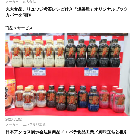
メーカー
丸大食品
丸大食品、リュウジ考案レシピ付き「燻製屋」オリジナルブック
カバーを制作
商品＆サービス
2026.03.02
メーカー
エバラ食品工業
日本アクセス展示会注目商品／エバラ食品工業／風味立ちと後引