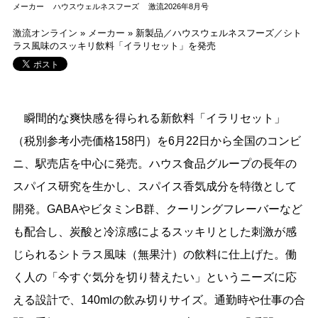
メーカー
ハウスウェルネスフーズ
激流2026年8月号
激流オンライン
»
メーカー
»
新製品／ハウスウェルネスフーズ／シト
ラス風味のスッキリ飲料「イラリセット」を発売
瞬間的な爽快感を得られる新飲料「イラリセット」
（税別参考小売価格158円）を6月22日から全国のコンビ
ニ、駅売店を中心に発売。ハウス食品グループの長年の
スパイス研究を生かし、スパイス香気成分を特徴として
開発。GABAやビタミンB群、クーリングフレーバーなど
も配合し、炭酸と冷涼感によるスッキリとした刺激が感
じられるシトラス風味（無果汁）の飲料に仕上げた。働
く人の「今すぐ気分を切り替えたい」というニーズに応
える設計で、140mlの飲み切りサイズ。通勤時や仕事の合