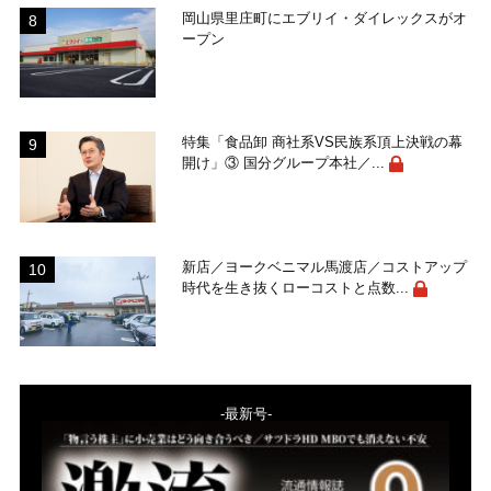
岡山県里庄町にエブリイ・ダイレックスがオ
ープン
特集「食品卸 商社系VS民族系頂上決戦の幕
開け」③ 国分グループ本社／...
新店／ヨークベニマル馬渡店／コストアップ
時代を生き抜くローコストと点数...
-最新号-