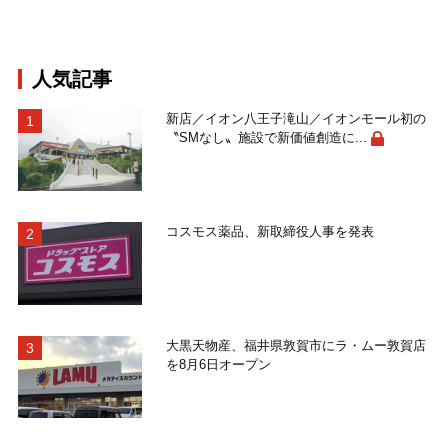
人気記事
新店／イオン八王子滝山／イオンモール初の
〝SMなし〟施設で新価値創造に...
コスモス薬品、新取締役人事を発表
大黒天物産、福井県敦賀市にラ・ムー敦賀店
を8月6日オープン