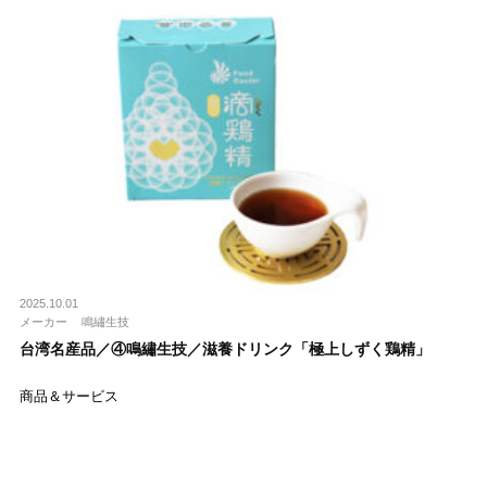
2025.10.01
メーカー
鳴繡生技
台湾名産品／④鳴繡生技／滋養ドリンク「極上しずく鶏精」
商品＆サービス