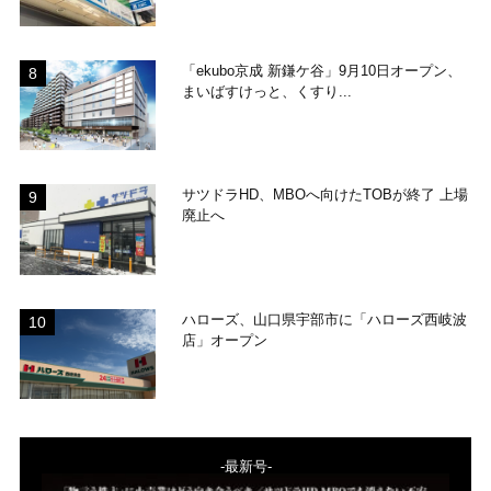
「ekubo京成 新鎌ケ谷」9月10日オープン、
まいばすけっと、くすり...
サツドラHD、MBOへ向けたTOBが終了 上場
廃止へ
ハローズ、山口県宇部市に「ハローズ西岐波
店」オープン
-最新号-