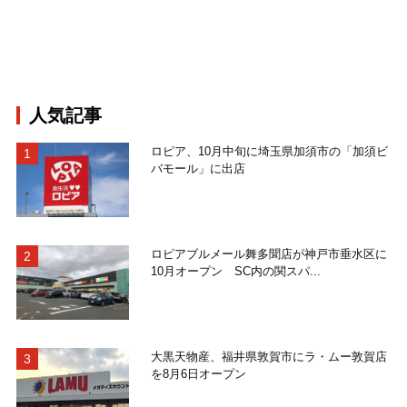
人気記事
ロピア、10月中旬に埼玉県加須市の「加須ビ
バモール」に出店
ロピアブルメール舞多聞店が神戸市垂水区に
10月オープン SC内の関スパ...
大黒天物産、福井県敦賀市にラ・ムー敦賀店
を8月6日オープン