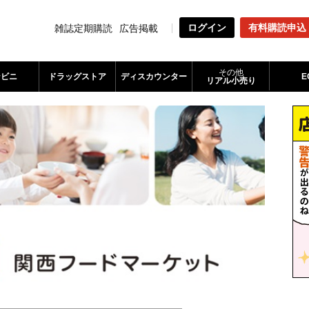
ログイン
有料購読申込
雑誌定期購読
広告掲載
その他
ンビニ
ドラッグストア
ディスカウンター
E
リアル小売り