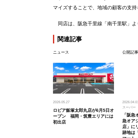
マイズすることで、地域の顧客の支持
同店は、阪急千里線「南千里駅」より徒
関連記事
ニュース
公開記
2026.05.27
2026.04.0
スーパー
ロピア飯塚太郎丸店が6月5日オ
「阪急
ープン 福岡・筑豊エリアには
急オア
初出店
店」に
跡地は