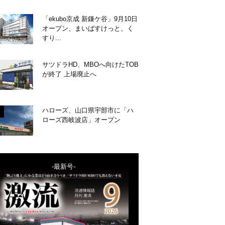
「ekubo京成 新鎌ケ谷」9月10日
オープン、まいばすけっと、く
すり...
サツドラHD、MBOへ向けたTOB
が終了 上場廃止へ
ハローズ、山口県宇部市に「ハ
ローズ西岐波店」オープン
-最新号-