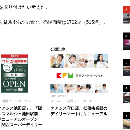
を取り付けたい考えだ。
歩4分の立地で、売場面積は1702㎡（515坪）。
事
公開記事
1
2026.02.17
関西フードマーケット
スーパー
関西フードマーケット
オアシス池田店」、「阪
オアシス守口店、低価格業態の
シスマルシェ池田駅前
デイリーマートにリニューアル
リニューアルオープン
「関西スーパーデイリー