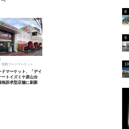
」へ
ス
2
関西フードマーケット
ードマーケット、「デイ
ナートイズミヤ原山台
価格訴求型店舗に刷新