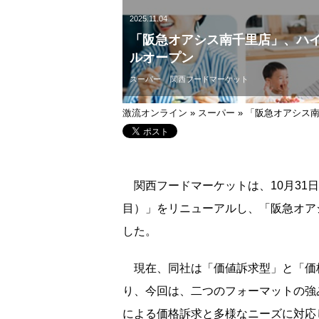
2025.11.04
「阪急オアシス南千里店」、ハ
ルオープン
スーパー
関西フードマーケット
激流オンライン
»
スーパー
»
「阪急オアシス
関西フードマーケットは、10月31
目）」をリニューアルし、「阪急オアシ
した。
現在、同社は「価値訴求型」と「価
り、今回は、二つのフォーマットの強
による価格訴求と多様なニーズに対応