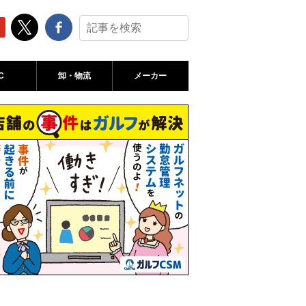
C
卸・物流
メーカー