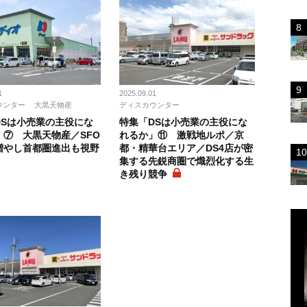
1
2025.09.01
ウンター
大黒天物産
ディスカウンター
DSは小売業の主役にな
特集「DSは小売業の主役にな
」⑦ 大黒天物産／SFO
れるか」⑪ 激戦地ルポ／京
増やし首都圏進出も視野
都・精華台エリア／DS4店が密
集する先鋭商圏で熾烈化する生
き残り競争
ス