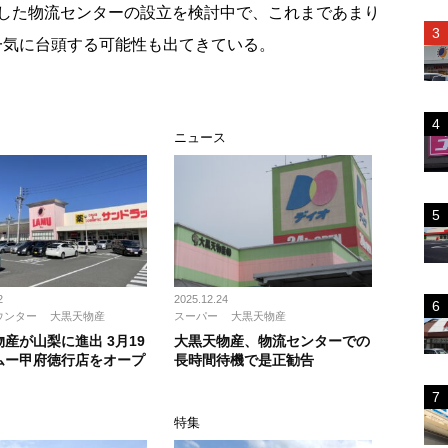
した物流センターの設立を検討中で、これまであまり
一気に台頭する可能性も出てきている。
ス
ニュース
2
2025.12.24
ウンター
大黒天物産
スーパー
大黒天物産
産が山梨に進出 3月19
大黒天物産、物流センターでの
ムー甲府徳行店をオープ
長時間待機で是正勧告
特集