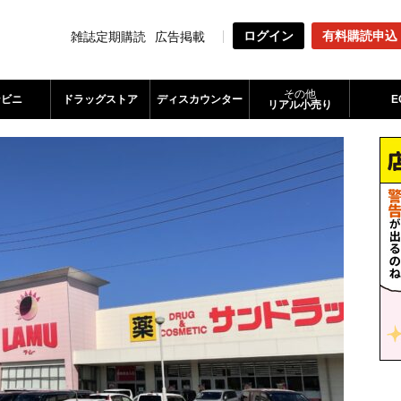
ログイン
有料購読申込
雑誌定期購読
広告掲載
その他
ンビニ
ドラッグストア
ディスカウンター
E
リアル小売り