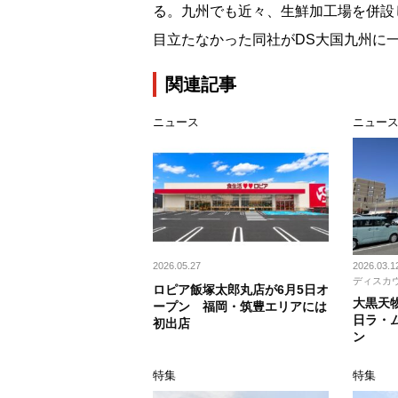
る。九州でも近々、生鮮加工場を併設
目立たなかった同社がDS大国九州に
関連記事
ニュース
ニュー
2026.05.27
2026.03.1
ディスカ
ロピア飯塚太郎丸店が6月5日オ
大黒天物
ープン 福岡・筑豊エリアには
日ラ・
初出店
ン
特集
特集