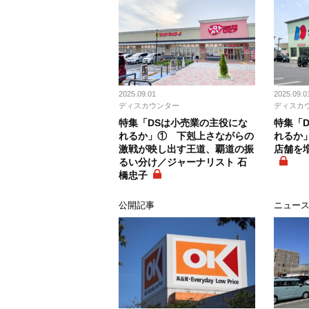
2025.09.01
2025.09.0
ディスカウンター
ディスカ
特集「DSは小売業の主役にな
特集「
れるか」① 下剋上さながらの
れるか
激戦が映し出す王道、覇道の振
店舗を
るい分け／ジャーナリスト 石
橋忠子
公開記事
ニュー