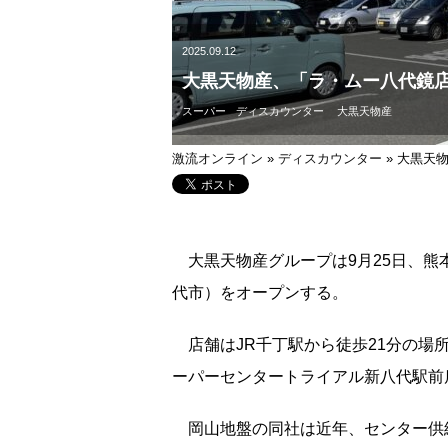
2025.09.12
大黒天物産、「ラ・ムー八代鏡店
スーパー
ディスカウンター
大黒天物産
激流オンライン
»
ディスカウンター
»
大黒天物
大黒天物産グループは9月25日、
代市）をオープンする。
店舗はJR千丁駅から徒歩21分の場
ーパーセンタートライアル新八代駅前
岡山地盤の同社は近年、センター供