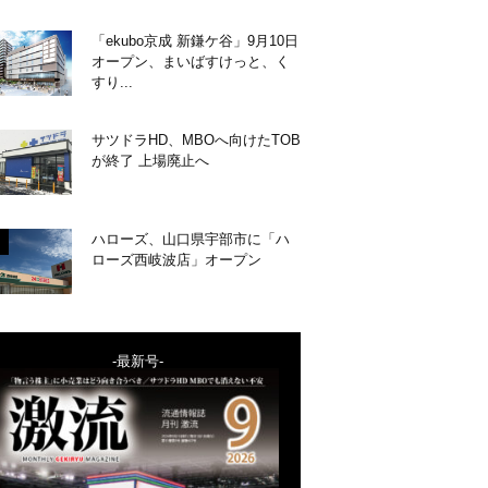
「ekubo京成 新鎌ケ谷」9月10日
オープン、まいばすけっと、く
すり...
サツドラHD、MBOへ向けたTOB
が終了 上場廃止へ
ハローズ、山口県宇部市に「ハ
ローズ西岐波店」オープン
-最新号-