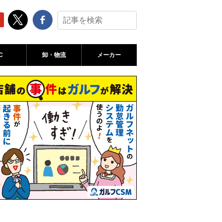
C
卸・物流
メーカー