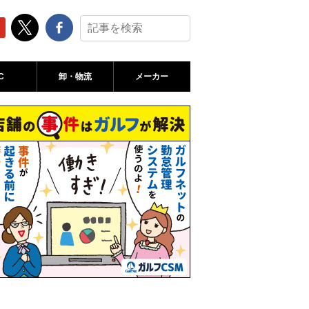
C
卸・物流
メーカー