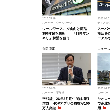
2026.05.19
2026.04.0
スーパー
ウールワース
ディスカ
ウールワース、夕食向け商品
スーパ
380種超を刷新――「料理マン
能店を
ネリ」解消を狙う
ーアル
公開記事
ニュー
2025.10.08
2025.09.2
スーパー
平和堂
スーパー
平和堂、26年2月期中間は増収
ヤオコ
増益 HOPアプリ会員数が100
で南北
万人突破
用