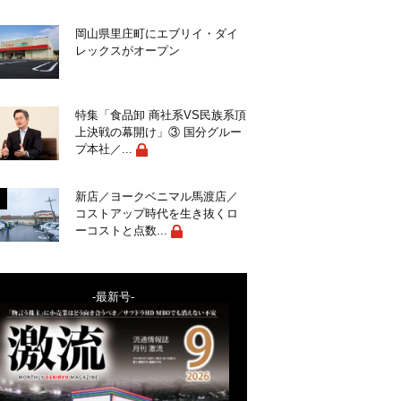
岡山県里庄町にエブリイ・ダイ
レックスがオープン
特集「食品卸 商社系VS民族系頂
上決戦の幕開け」③ 国分グルー
プ本社／...
新店／ヨークベニマル馬渡店／
コストアップ時代を生き抜くロ
ーコストと点数...
-最新号-