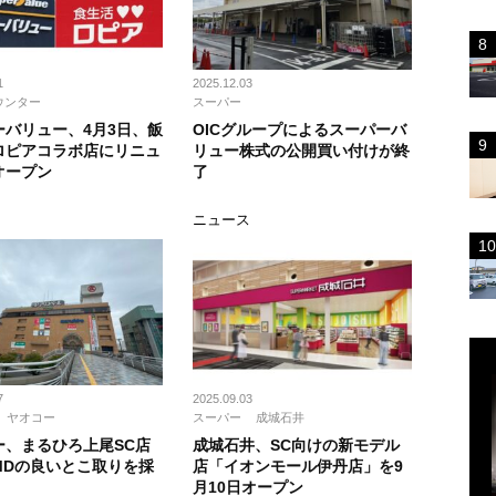
1
2025.12.03
ウンター
スーパー
ーバリュー、4月3日、飯
OICグループによるスーパーバ
ロピアコラボ店にリニュ
リュー株式の公開買い付けが終
オープン
了
ス
ニュース
7
2025.09.03
ヤオコー
スーパー
成城石井
ー、まるひろ上尾SC店
成城石井、SC向けの新モデル
MDの良いとこ取りを採
店「イオンモール伊丹店」を9
月10日オープン