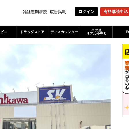
ログイン
有料購読申込
雑誌定期購読
広告掲載
その他
ンビニ
ドラッグストア
ディスカウンター
E
リアル小売り