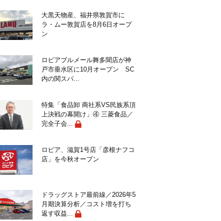
大黒天物産、福井県敦賀市に
ラ・ムー敦賀店を8月6日オープ
ン
ロピアブルメール舞多聞店が神
戸市垂水区に10月オープン SC
内の関スパ...
特集「食品卸 商社系VS民族系頂
上決戦の幕開け」④ 三菱食品／
完全子会...
ロピア、滋賀1号店「彦根ナフコ
店」を今秋オープン
ドラッグストア最前線／2026年5
月期決算分析／コスト増を打ち
返す収益...