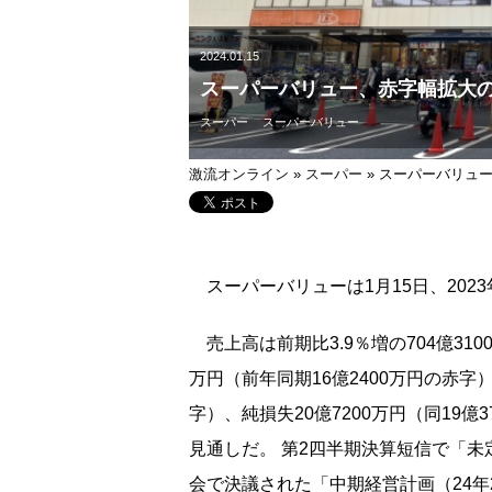
2024.01.15
スーパーバリュー、赤字幅拡大
スーパー
スーパーバリュー
激流オンライン
»
スーパー
»
スーパーバリュ
スーパーバリューは1月15日、202
売上高は前期比3.9％増の704億31
万円（前年同期16億2400万円の赤字）
字）、純損失20億7200万円（同19
見通しだ。 第2四半期決算短信で「
会で決議された「中期経営計画（24年