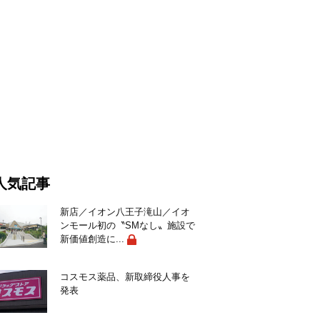
人気記事
新店／イオン八王子滝山／イオ
ンモール初の〝SMなし〟施設で
新価値創造に...
コスモス薬品、新取締役人事を
発表