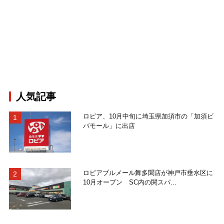
人気記事
ロピア、10月中旬に埼玉県加須市の「加須ビ
バモール」に出店
ロピアブルメール舞多聞店が神戸市垂水区に
10月オープン SC内の関スパ...