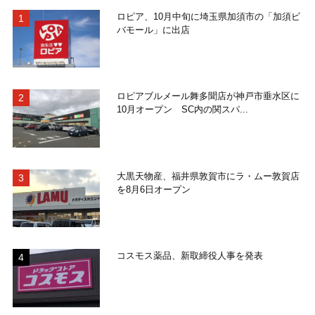
ロピア、10月中旬に埼玉県加須市の「加須ビ
バモール」に出店
ロピアブルメール舞多聞店が神戸市垂水区に
10月オープン SC内の関スパ...
大黒天物産、福井県敦賀市にラ・ムー敦賀店
を8月6日オープン
コスモス薬品、新取締役人事を発表