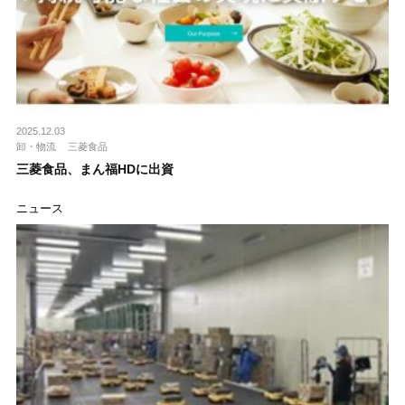
2025.12.03
卸・物流
三菱食品
三菱食品、まん福HDに出資
ニュース