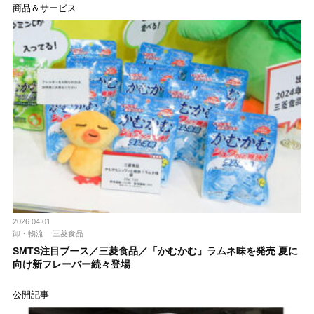
商品＆サービス
2026.04.01
卸・物流
三菱食品
SMTS注目ブース／三菱食品／「かむかむ」ラムネ味を発売 夏に
向け新フレーバー続々登場
公開記事