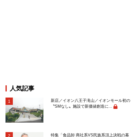
人気記事
新店／イオン八王子滝山／イオンモール初の
〝SMなし〟施設で新価値創造に...
特集「食品卸 商社系VS民族系頂上決戦の幕