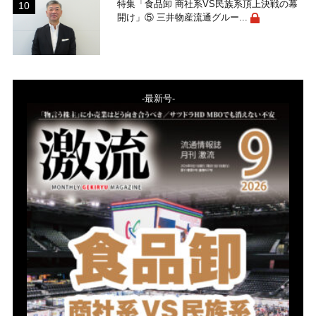
特集「食品卸 商社系VS民族系頂上決戦の幕
開け」⑤ 三井物産流通グルー...
-最新号-