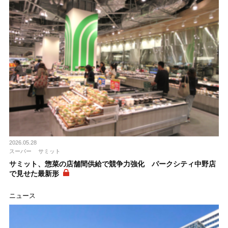
2026.05.28
スーパー
サミット
サミット、惣菜の店舗間供給で競争力強化 パークシティ中野店
で見せた最新形
ニュース