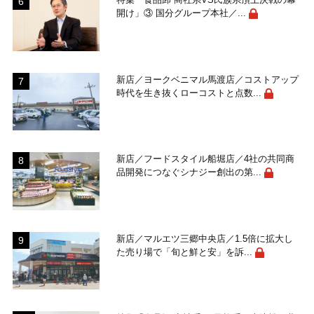
開け」③ 国分グループ本社／...
新店／ヨークベニマル馬渡店／コストアップ
時代を生き抜くローコストと点数...
新店／フードスタイル船堀店／4社の共同商
品開発につなぐシナジー創出の第...
新店／マルエツ三郷中央店／1.5倍に拡大し
た売り場で「旬と鮮と安」を訴...