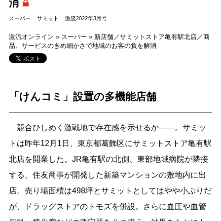
消
スーパー
サミット
激流2022年3月号
激流オンライン
»
スーパー
»
新店舗／サミットストア亀有駅北店／商
品、サービスのきめ細かさで地域のお客の負を解消
「けんコミ」設置の多機能店舗
競合ひしめく激戦地で存在感を示せるか――。サミッ
トは昨年12月1日、東京都葛飾区にサミットストア亀有駅
北店を開業した。JR亀有駅の北側、東部地域病院が隣接
する、住友商事が開発した新築マンションの敷地内に出
店。売り場面積は498坪とサミットとしてはやや小ぶりだ
が、ドラッグストアのトモズを併設。さらに血圧や血管