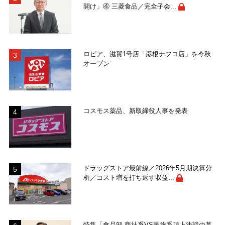
開け」④ 三菱食品／完全子会...
ロピア、滋賀1号店「彦根ナフコ店」を今秋
オープン
コスモス薬品、新取締役人事を発表
ドラッグストア最前線／2026年5月期決算分
析／コスト増を打ち返す収益...
特集「食品卸 商社系VS民族系頂上決戦の幕