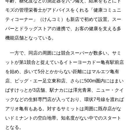
年齢、糖化度などの測定器を八つ備え、結果をもとにト
モズの管理栄養士がアドバイスをくれる「健康コミュニ
ティコーナー」（けんコミ）も新店で初めて設置。スー
パーとドラッグストアの連携で、お客の健康を支える多
機能店舗となっている。
一方で、同店の周囲には競合スーパーが数多い。サミ
ットが第1競合と捉えているイトーヨーカドー亀有駅前店
を始め、歩いて5分とかからない距離にはマルエツ亀有
店、ビッグ・エー足立東和店、さらに500m圏内にはまい
ばすけっとが3店舗、駅ナカには澤光青果、ニュー・クイ
ックなどの生鮮専門店が入っており、環状7号線を渡れば
アリオ亀有もある。対するサミットは周囲に既存店がな
いドミナントの空白地帯。知名度がない中でのスタート
となる。