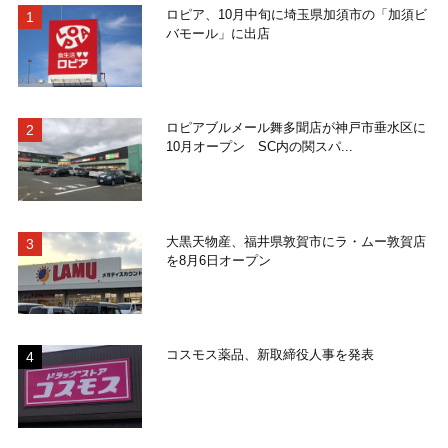
ロピア、10月中旬に埼玉県加須市の「加須ビ
バモール」に出店
ロピアブルメール舞多聞店が神戸市垂水区に
10月オープン SC内の関スパ...
大黒天物産、福井県敦賀市にラ・ムー敦賀店
を8月6日オープン
コスモス薬品、新取締役人事を発表