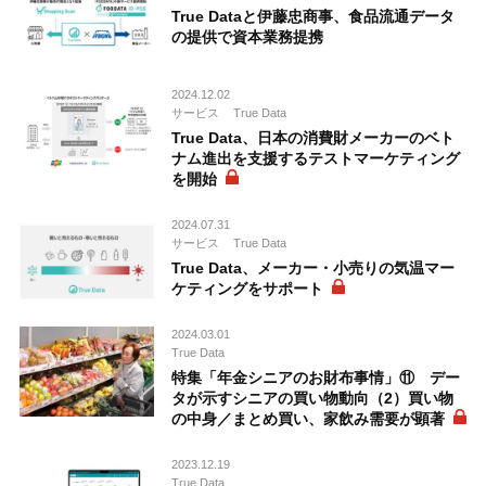
True Dataと伊藤忠商事、食品流通データ
の提供で資本業務提携
2024.12.02
サービス
True Data
True Data、日本の消費財メーカーのベト
ナム進出を支援するテストマーケティング
を開始
2024.07.31
サービス
True Data
True Data、メーカー・小売りの気温マー
ケティングをサポート
2024.03.01
True Data
特集「年金シニアのお財布事情」⑪ デー
タが示すシニアの買い物動向（2）買い物
の中身／まとめ買い、家飲み需要が顕著
2023.12.19
True Data